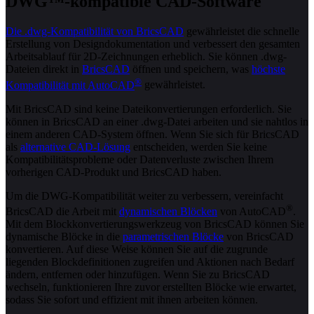
DWG™-kompatible CAD-Software
Die .dwg-Kompatibilität von BricsCAD
gewährleistet die schnelle
Erstellung von Designdokumentation und verbessert den gesamten
Arbeitsablauf für 2D-Zeichnungen erheblich. Sie können .dwg-
Dateien direkt in
BricsCAD
öffnen und speichern, was
höchste
®
Kompatibilität mit AutoCAD
gewährleistet.
Mit BricsCAD sind keine Dateikonvertierungen erforderlich. Sie
können in BricsCAD an einer .dwg-Datei arbeiten und sie nahtlos in
einem anderen CAD-System öffnen. Wenn Sie sich für BricsCAD
als
alternative CAD-Lösung
entscheiden, werden Sie keine
Kompatibilitätsprobleme oder Datenverluste zwischen Ihrem
vorherigen CAD-Produkt und BricsCAD haben.
Um die DWG-Kompatibilität weiter zu verbessern, vereinfacht
®
BricsCAD die Arbeit mit
dynamischen Blöcken
von AutoCAD
.
Mit dem Blockkonvertierungswerkzeug von BricsCAD können Sie
dynamische Blöcke in die
parametrischen Blöcke
von BricsCAD
konvertieren. Auf diese Weise können Sie auf die zugrunde
liegenden Blockdefinitionen zugreifen und Aktionen nach Bedarf
ändern, entfernen oder hinzufügen. Wenn Sie zu BricsCAD
wechseln, funktionieren Ihre zuvor erstellten Blöcke wie erwartet,
sodass Sie sofort und effizient mit ihnen arbeiten können.