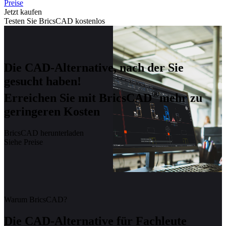
Preise
Jetzt kaufen
Testen Sie BricsCAD kostenlos
Die CAD-Alternative, nach der Sie
gesucht haben!
®
Erreichen Sie mit BricsCAD
mehr zu
geringeren Kosten
BricsCAD herunterladen
Siehe Preise
Warum BricsCAD?
Die CAD-Alternative für Fachleute