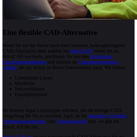
Eine flexible CAD-Alternative
Wenn Sie auf der Suche nach einer besseren, kostengünstigeren
CAD-Alternative sind, wählen Sie
BricsCAD!
Wenn Sie zu
BricsCAD wechseln, profitieren Sie von den
flexibelsten
Lizenzierungsoptionen
und können die
Lizenzierungsoption
wählen
, die am besten zu Ihrem Unternehmen passt. Wir bieten:
Unbefristete Lizenz
Mietlizenz
Netzwerklizenz
Einzelplatzlizenz
Sie können sogar Lizenztypen mischen, um die richtige CAD-
Umgebung für Sie zu erstellen. Egal, ob Sie
Ingenieur
,
Architekt
,
Vermessungsingenieur
oder
Fertigungsprofi
sind - es gibt ein
BricsCAD für Sie.