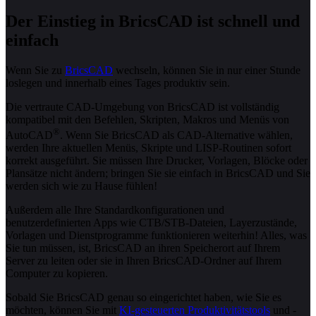
Der Einstieg in BricsCAD ist schnell und
einfach
Wenn Sie zu
BricsCAD
wechseln, können Sie in nur einer Stunde
loslegen und innerhalb eines Tages produktiv sein.
Die vertraute CAD-Umgebung von BricsCAD ist vollständig
kompatibel mit den Befehlen, Skripten, Makros und Menüs von
®
AutoCAD
. Wenn Sie BricsCAD als CAD-Alternative wählen,
werden Ihre aktuellen Menüs, Skripte und LISP-Routinen sofort
korrekt ausgeführt. Sie müssen Ihre Drucker, Vorlagen, Blöcke oder
Plansätze nicht ändern; bringen Sie sie einfach in BricsCAD und Sie
werden sich wie zu Hause fühlen!
Außerdem alle Ihre Standardkonfigurationen und
benutzerdefinierten Apps wie CTB/STB-Dateien, Layerzustände,
Vorlagen und Dienstprogramme funktionieren weiterhin! Alles, was
Sie tun müssen, ist, BricsCAD an ihren Speicherort auf Ihrem
Server zu leiten oder sie in Ihren BricsCAD-Ordner auf Ihrem
Computer zu kopieren.
Sobald Sie BricsCAD genau so eingerichtet haben, wie Sie es
möchten, können Sie mit
KI-gesteuerten Produktivitätstools
und -