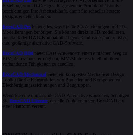
BricsCAD Lite
ist eine hervorragende CAD-Alternative für die
Erstellung von 2D-Designs. KI-gesteuerte Produktivitätstools
beschleunigen Ihre Arbeitsabläufe, damit Sie schneller bessere
Designs erstellen können.
BricsCAD Pro
bietet alles, was Sie für 2D-Zeichnungen und 3D-
Modellierungen benötigen. Sie können direkt in 3D modellieren,
und dank der DWG-Kompatibilität gemäß Industriestandard ist es
eine großartige alternative CAD-Software.
BricsCAD BIM
bietet CAD-Anwendern einen einfachen Weg zu
BIM, der es ihnen ermöglicht, BIM-Modelle schnell mit ihren
vorhandenen Fähigkeiten zu erstellen.
BricsCAD Mechanical
bietet ein komplettes Mechanical Design-
Toolkit für die Konstruktion von Bauteilen und Komponenten,
Blechfertigungszeichnungen und Baugruppen.
Wenn Sie eine umfassende CAD-Alternative wünschen, benötigen
Sie
BricsCAD Ultimate
, das alle Funktionen von BricsCAD auf
einer Plattform vereint.