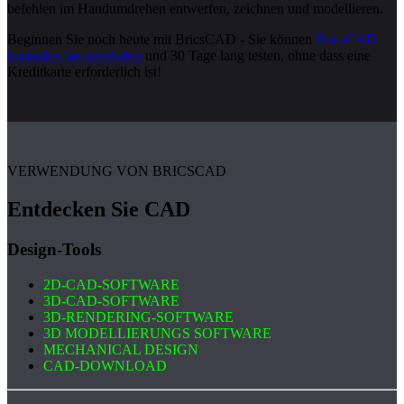
befehlen im Handumdrehen entwerfen, zeichnen und modellieren.
Beginnen Sie noch heute mit BricsCAD - Sie können
BricsCAD
kostenlos herunterladen
und 30 Tage lang testen, ohne dass eine
Kreditkarte erforderlich ist!
VERWENDUNG VON BRICSCAD
Entdecken Sie CAD
Design-Tools
2D-CAD-SOFTWARE
3D-CAD-SOFTWARE
3D-RENDERING-SOFTWARE
3D MODELLIERUNGS SOFTWARE
MECHANICAL DESIGN
CAD-DOWNLOAD