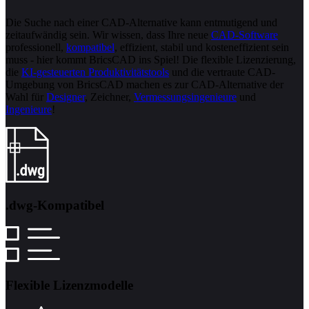
Die Suche nach einer CAD-Alternative kann entmutigend und
zeitaufwändig sein. Wir wissen, dass Ihre neue
CAD-Software
professionell,
kompatibel
, effizient, stabil und kosteneffizient sein
muss - hier kommt BricsCAD ins Spiel! Die flexible Lizenzierung,
die
KI-gesteuerten Produktivitätstools
und die vertraute CAD-
Umgebung von BricsCAD machen es zur CAD-Alternative der
Wahl für
Designer
, Zeichner,
Vermessungsingenieure
und
Ingenieure
!
.dwg-Kompatibel
Flexible Lizenzmodelle