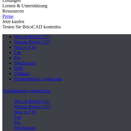
Lösungen
Lernen & Unterstützung
Ressourcen
Preise
Jetzt kaufen
Testen Sie BricsCAD kostenlos
Was ist BricsCAD?
Warum BricsCAD?
Neu in V26
Lite
Pro
Mechanical
BIM
Ultimate
Produktstufen vergleichen
Produktstufen vergleichen
Was ist BricsCAD?
Warum BricsCAD?
Neu in V26
Lite
Pro
Mechanical