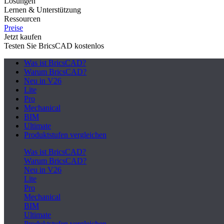
Lösungen
Lernen & Unterstützung
Ressourcen
Preise
Jetzt kaufen
Testen Sie BricsCAD kostenlos
Was ist BricsCAD?
Warum BricsCAD?
Neu in V26
Lite
Pro
Mechanical
BIM
Ultimate
Produktstufen vergleichen
Was ist BricsCAD?
Warum BricsCAD?
Neu in V26
Lite
Pro
Mechanical
BIM
Ultimate
Produktstufen vergleichen