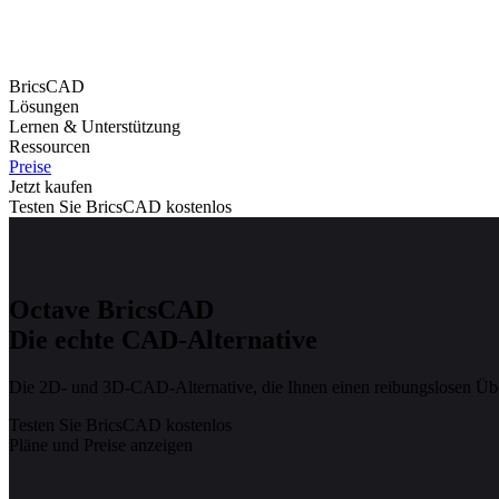
BricsCAD
Lösungen
Lernen & Unterstützung
Ressourcen
Preise
Jetzt kaufen
Testen Sie BricsCAD kostenlos
Octave BricsCAD
Die echte CAD-Alternative
Die 2D- und 3D-CAD-Alternative, die Ihnen einen reibungslosen Überg
Testen Sie BricsCAD kostenlos
Pläne und Preise anzeigen