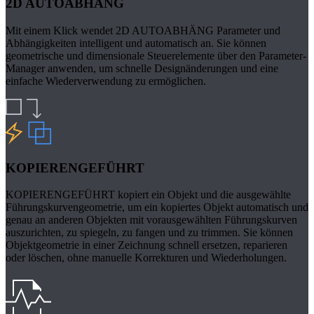
2D AUTOABHÄNG
Mit einem Klick wendet 2D AUTOABHÄNG Parameter und
Abhängigkeiten intelligent und automatisch an. Sie können
geometrische und dimensionale Steuerelemente über den Parameter-
Manager anwenden, um schnelle Designänderungen und eine
einfache Wiederverwendung zu ermöglichen.
KOPIERENGEFÜHRT
KOPIERENGEFÜHRT kopiert ein Objekt und die ausgewählte
Führungskurvengeometrie, um ein kopiertes Objekt automatisch und
genau an anderen Objekten mit vorausgewählten Führungskurven
auszurichten, zu spiegeln, zu fangen und zu trimmen. Sie können
Objektgeometrie in einer Zeichnung schnell ersetzen, reparieren
oder löschen, ohne manuelle Korrekturen und Wiederholungen.