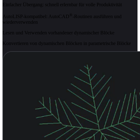
Einfacher Übergang: schnell erlernbar für volle Produktivität
®
AutoLISP-kompatibel: AutoCAD
-Routinen ausführen und
wiederverwenden
Lesen und Verwenden vorhandener dynamischer Blöcke
Konvertieren von dynamischen Blöcken in parametrische Blöcke