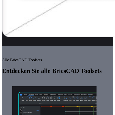
Alle BricsCAD Toolsets
Entdecken Sie alle BricsCAD Toolsets