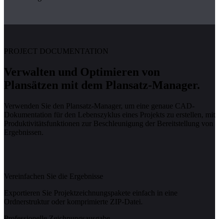
PROJECT DOCUMENTATION
Verwalten und Optimieren von
Plansätzen mit dem Plansatz-Manager.
Verwenden Sie den Plansatz-Manager, um eine genaue CAD-
Dokumentation für den Lebenszyklus eines Projekts zu erstellen, mit
Produktivitätsfunktionen zur Beschleunigung der Bereitstellung von
Ergebnissen.
Vereinfachen Sie die Ergebnisse
Exportieren Sie Projektzeichnungspakete einfach in eine
Ordnerstruktur oder komprimierte ZIP-Datei.
Professionelle Zeichnungsausgabe