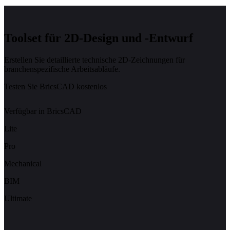
Toolset für 2D-Design und -Entwurf
Erstellen Sie detaillierte technische 2D-Zeichnungen für
branchenspezifische Arbeitsabläufe.
Testen Sie BricsCAD kostenlos
Verfügbar in BricsCAD
Lite
Pro
Mechanical
BIM
Ultimate