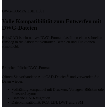
DWG-KOMPATIBILITÄT
Volle Kompatibilität zum Entwerfen mit
DWG-Dateien
BricsCAD ist ein natives DWG-Format, das Ihnen einen schnellen
Einstieg in die Arbeit mit vertrauten Befehlen und Funktionen
ermöglicht.
Branchenübliche DWG-Format
®
Öffnen Sie vorhandene AutoCAD-Dateien
und verwenden Sie
Daten wieder:
Vollständig kompatibel mit Druckern, Vorlagen, Blöcken oder
Plansatz-Layouts
Einfache CAD-Migration
Dateikompatibilität: PC3, LIN, DWT und SSM