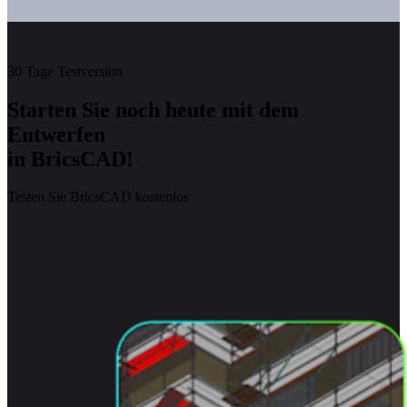
30 Tage Testversion
Starten Sie noch heute mit dem
Entwerfen
in BricsCAD!
Testen Sie BricsCAD kostenlos