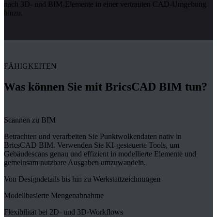
nach 3D- und BIM-Elemente in einer vertrauten CAD-Umgebung
hinzu.
FÄHIGKEITEN
Was können Sie mit BricsCAD BIM tun?
Scannen zu BIM
Betrachten und verarbeiten Sie Punktwolkendaten nativ in
BricsCAD BIM. Verwenden Sie KI-gesteuerte Tools, um
Gebäudescans genau und effizient in modellierte Elemente und
gemeinsam nutzbare Ausgaben umzuwandeln.
Von Designdetails bis hin zu Werkstattzeichnungen
Modellbasierte Mengenabnahme
Flexibilität bei 2D- und 3D-Workflows