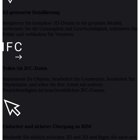
KI-gesteuerte Detaillierung
Integrieren Sie komplexe 3D-Details in ein gesamtes Modell,
verbessern Sie die Genauigkeit und Geschwindigkeit, reduzieren Sie
Fehler und verhindern Sie Versehen.
Teilen Sie IFC-Daten
Importieren Sie Objekte, bearbeiten Sie Geometrien, bearbeiten Sie
Objektdaten, und teilen Sie Ihre Arbeit mit anderen
Projektbeteiligten im branchenüblichen IFC-Format.
Einfacher und sicherer Übergang zu BIM
Wechseln Sie einfach zwischen 2D und 3D und fügen Sie nach und