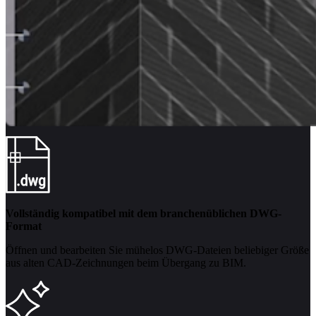
Vollständig kompatibel mit dem branchenüblichen DWG-
Format
Öffnen und bearbeiten Sie mühelos DWG-Dateien beliebiger Größe
aus alten CAD-Zeichnungen beim Übergang zu BIM.