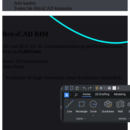
Jetzt kaufen
Testen Sie BricsCAD kostenlos
BricsCAD BIM
2D- und 3D-CAD für Gebäudemodellierung und Dokumentation.
Preis ab
€1,060/Jahr
BricsCAD herunterladen
Siehe Preise
*
Kostenlose 30-Tage-Testversion, keine Kreditkarte erforderlich.