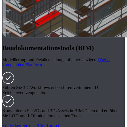
Baudokumentationstools (BIM)
Modellierung und Detailerstellung auf einer einzigen
DWG-
kompatiblen Plattform
.
Führen Sie 3D-Workflows neben Ihren vertrauten 2D-
Zeichenwerkzeugen ein.
Konvertieren Sie 2D- und 3D-Assets in BIM-Daten und erhöhen
Sie LOD und LOI mit automatisierten Tools.
Entdecken Sie das BIM-Toolset