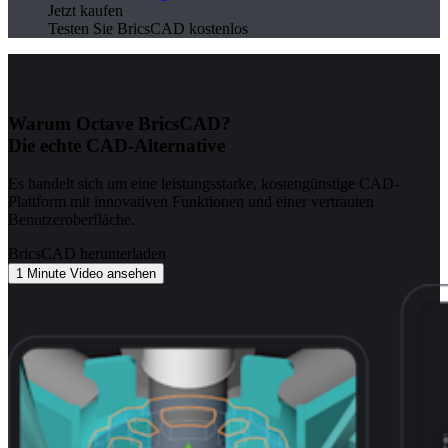
Jetzt kaufen
Testen Sie BricsCAD kostenlos
Warum Octave BricsCAD?
Die echte CAD-Alternative
Es handelt sich um eine leistungsstarke, kostengünstige CAD-
Plattform mit innovativen Funktionen und einer vertrauten
Benutzeroberfläche.
BricsCAD herunterladen
1 Minute Video ansehen