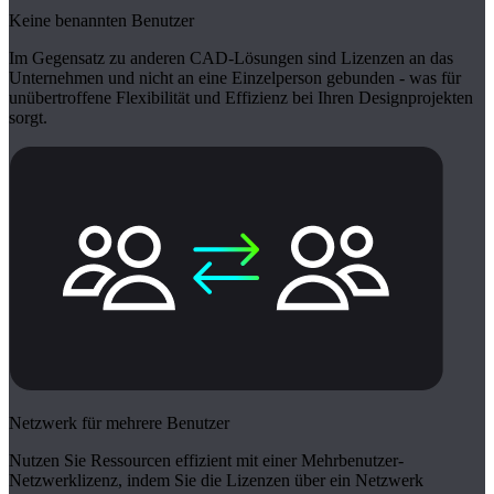
Keine benannten Benutzer
Im Gegensatz zu anderen CAD-Lösungen sind Lizenzen an das
Unternehmen und nicht an eine Einzelperson gebunden - was für
unübertroffene Flexibilität und Effizienz bei Ihren Designprojekten
sorgt.
Netzwerk für mehrere Benutzer
Nutzen Sie Ressourcen effizient mit einer Mehrbenutzer-
Netzwerklizenz, indem Sie die Lizenzen über ein Netzwerk