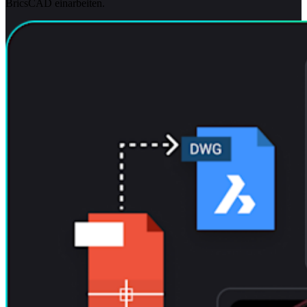
BricsCAD einarbeiten.