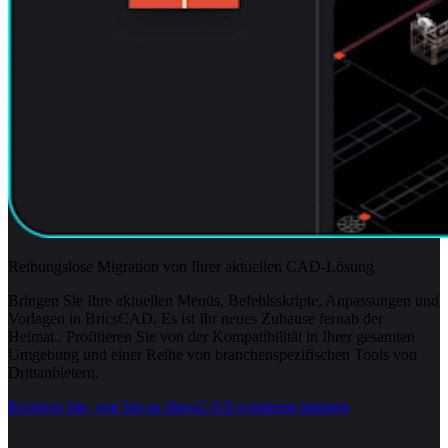
Reibungslose Migration von Ihrer aktuellen CAD-Lösung
Bringen Sie Ihre aktuellen Menüs, Befehlsskripte, Anpassungen und
Vorlagen in BricsCAD. Es ist Ihr neues Zuhause fernab der
Heimat.. Profitieren Sie von der Kompatibilität in Ihrer gesamten
Umgebung und einer Reihe von branchenspezifischen Tools von
Drittanbietern.
Erfahren Sie, wie Sie zu BricsCAD migrieren können