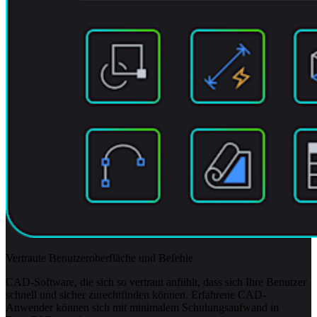
Vertraute Benutzeroberfläche und Befehle
CAD-Software, die sich so vertraut anfühlt, dass sich Ihre Benutzer
schnell und sicher zurechtfinden können. Erfahrene CAD-
Anwender können sich mit minimalem Schulungsaufwand in