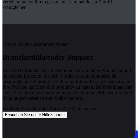
verteilen und so Ihrem gesamten Team nahtlosen Zugriff
ermöglichen.
Lassen Sie uns zusammenarbeiten
Branchenführender Support
BricsCAD Maintenance bietet branchenführenden Produktsupport
mit echten Experten, die sich wirklich darum kümmern, die
bestmögliche Erfahrung zu liefern und Ihren Erfolg zu sichern, um
Ihre Projekte auf Kurs und produktiv zu halten. Darüber hinaus hat
jeder Zugang zu unserem umfangreichen Online-Hilfezentrum und
Schulungsmaterialien zum Selbststudium.
Erfahren Sie mehr über BricsCAD Maintenance
Besuchen Sie unser Hilfezentrum