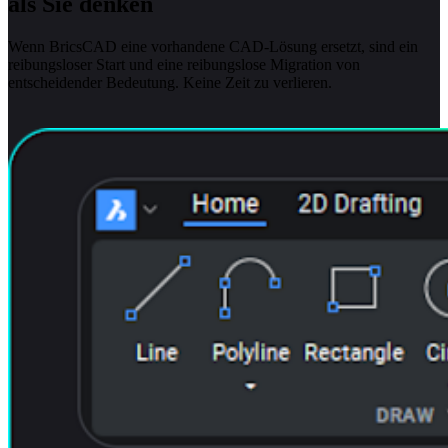
als Sie denken
Wenn BricsCAD eine vorhandene CAD-Lösung ersetzt, sind ein
reibungsloser Start und eine reibungslose Migration von
entscheidender Bedeutung. Keine Zeit zu verlieren.