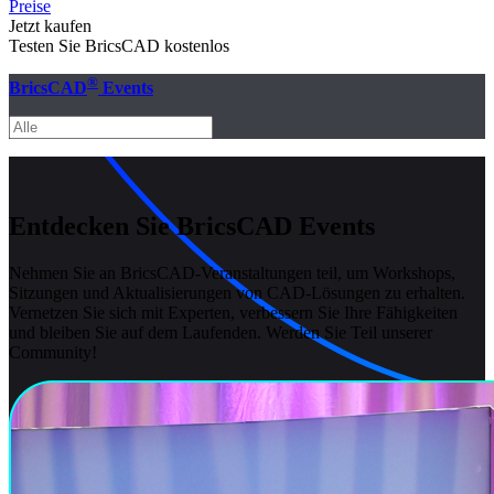
Preise
Jetzt kaufen
Testen Sie BricsCAD kostenlos
®
BricsCAD
Events
Entdecken Sie BricsCAD Events
Nehmen Sie an BricsCAD-Veranstaltungen teil, um Workshops,
Sitzungen und Aktualisierungen von CAD-Lösungen zu erhalten.
Vernetzen Sie sich mit Experten, verbessern Sie Ihre Fähigkeiten
und bleiben Sie auf dem Laufenden. Werden Sie Teil unserer
Community!