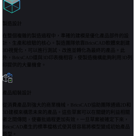
製造設計
在整個複雜的製造過程中，準確的建模是優化產品部件的設
計、生產和檢驗的核心。製造團隊依靠BricsCAD軟體來創建
3D視覺化，可以進行測試、改進並轉化為最終的產品。此
外，BricsCAD還與3D印表機相容，使製造機構能夠利用3D列
印提供的大量機會。
產品組裝設計
從消費產品到強大的商業機械，BricsCAD協助團隊通過2D和
3D建模來構思未來的產品。這些草案可以在關鍵的利益相關
者之間傳閱，使審批過程更加有效。一旦草案被確定下來，
BricsCAD產生的標準檔格式使其很容易將模型變成初始產品
原型。