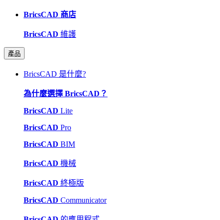
BricsCAD 商店
BricsCAD
維護
產品
BricsCAD 是什麼?
為什麼選擇 BricsCAD？
BricsCAD
Lite
BricsCAD
Pro
BricsCAD
BIM
BricsCAD
機械
BricsCAD
終極版
BricsCAD
Communicator
BricsCAD
的應用程式