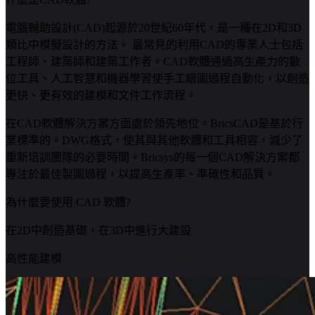
電腦輔助設計(CAD)起源於20世紀60年代，是一種在2D和3D
類比中模擬設計的方法。 最常見的利用CAD的專業人士包括
工程師、建築師和建築工作者。CAD軟體通過高生產力的數
位工具、人工智慧和機器學習使手工繪圖過程自動化，以創造
更快、更有效的建模和文件工作流程。
在CAD軟體解決方案方面處於領先地位。BricsCAD是基於行
業標準的。DWG格式，使其與其他軟體和工具相容，減少了
重新培訓團隊的必要時間。Bricsys的每一個CAD解決方案都
專注於最佳製圖過程，以提高生產率、準確性和品質。
為什麼要使用 CAD 軟體?
在2D中創造基礎，在3D中進行大建設
高性能建模