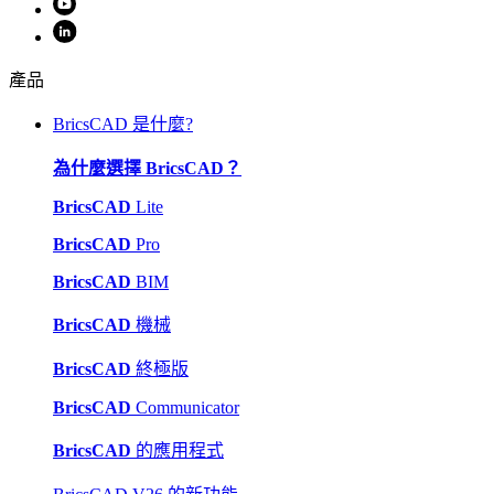
產品
BricsCAD 是什麼?
為什麼選擇 BricsCAD？
BricsCAD
Lite
BricsCAD
Pro
BricsCAD
BIM
BricsCAD
機械
BricsCAD
終極版
BricsCAD
Communicator
BricsCAD
的應用程式