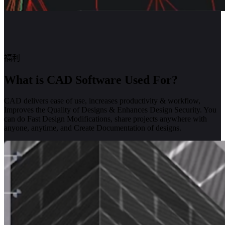
福利
What is CAD Software Used For?
CAD delivers ease of use, increases productivity & workflow,
Improves the Quality of Designs & Enhances Design Security. You
can do Fast Design Modifications, share projects anywhere with
anyone, anytime, and Create Documentation of designs.