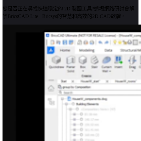
您是否正在尋找快速穩定的 2D 製圖工具?這場網路研討會解
讀BricsCAD Lite - Bricsys的智慧和高效的2D CAD軟體。