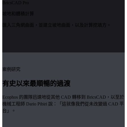
BricsCAD Pro
坡地和體積計算
匯入三角網曲面，並建立坡地曲面，以及計算挖填方。
案例研究
有史以來最順暢的過渡
Ecophos 的團隊迅速地從其他 CAD 轉移到 BricsCAD，以至於
機械工程師 Dario Pibiri 說：「這就像我們從未改變過 CAD 平
台」。