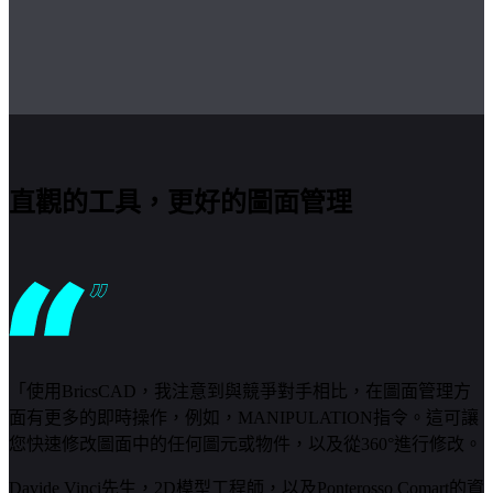
直觀的工具，更好的圖面管理
「使用BricsCAD，我注意到與競爭對手相比，在圖面管理方
面有更多的即時操作，例如，MANIPULATION指令。這可讓
您快速修改圖面中的任何圖元或物件，以及從360°進行修改。
Davide Vinci先生，2D模型工程師，以及Ponterosso Comart的資