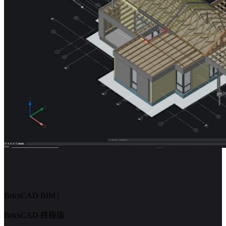
BricsCAD BIM
|
BricsCAD 終極版