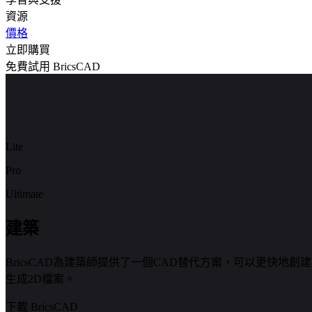
資源
價格
立即購買
免費試用 BricsCAD
Lite
Pro
Ultimate
建築
BricsCAD為建築師提供了一個CAD替代方案，可以更快地
生成2D檔案。
下載 BricsCAD