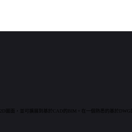
創建2D圖面，並可擴展到基於CAD的BIM。在一個熟悉的基於D