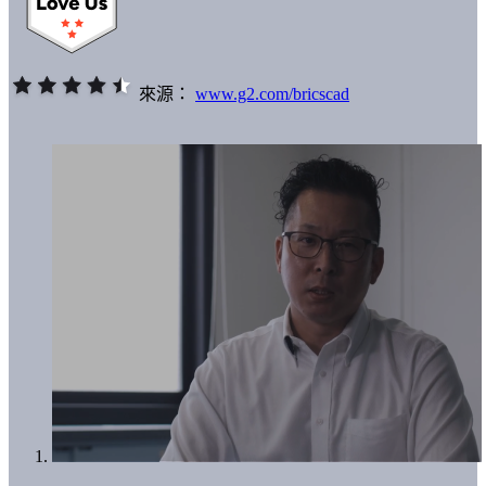
來源：
www.g2.com/bricscad