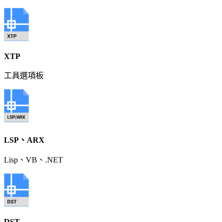
XTP
工具選項板
LSP、ARX
Lisp、VB、.NET
DST