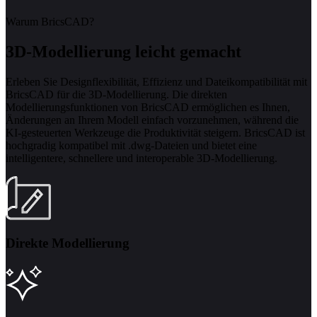
Warum BricsCAD?
3D-Modellierung leicht gemacht
Erleben Sie Designflexibilität, Effizienz und Dateikompatibilität mit
BricsCAD für die 3D-Modellierung. Die direkten
Modellierungsfunktionen von BricsCAD ermöglichen es Ihnen,
Änderungen an Ihrem Modell einfach vorzunehmen, während die
KI-gesteuerten Werkzeuge die Produktivität steigern. BricsCAD ist
hochgradig kompatibel mit .dwg-Dateien und bietet eine
intelligentere, schnellere und interoperable 3D-Modellierung.
Direkte Modellierung