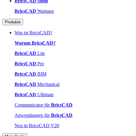
BricsCAD Shop
BricsCAD
Wartung
Produkte
Was ist BricsCAD?
Warum BricsCAD?
BricsCAD
Lite
BricsCAD
Pro
BricsCAD
BIM
BricsCAD
Mechanical
BricsCAD
Ultimate
Communicator für
BricsCAD
Anwendungen für
BricsCAD
Neu in BricsCAD V26