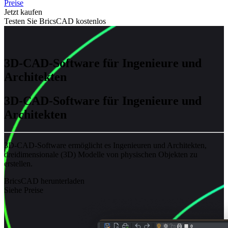
Preise
Jetzt kaufen
Testen Sie BricsCAD kostenlos
3D-CAD-Software für Ingenieure und
Architekten
3D-CAD-Software für Ingenieure und
Architekten
3D-CAD-Software ermöglicht es Ingenieuren und Architekten,
dreidimensionale (3D) Modelle von physischen Objekten zu
erstellen.
BricsCAD herunterladen
Siehe Preise