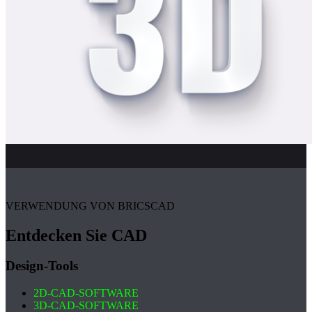
VERWENDUNG VON BRICSCAD
Entdecken Sie CAD
Design-Tools
2D-CAD-SOFTWARE
3D-CAD-SOFTWARE