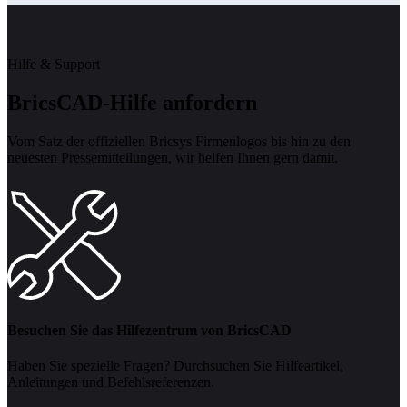
Hilfe & Support
BricsCAD-Hilfe anfordern
Vom Satz der offiziellen Bricsys Firmenlogos bis hin zu den
neuesten Pressemitteilungen, wir helfen Ihnen gern damit.
Besuchen Sie das Hilfezentrum von BricsCAD
Haben Sie spezielle Fragen? Durchsuchen Sie Hilfeartikel,
Anleitungen und Befehlsreferenzen.