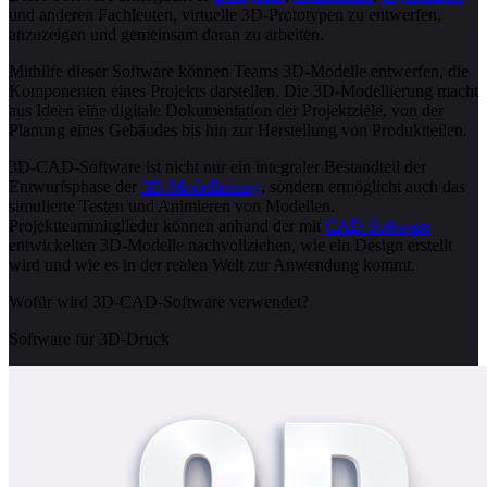
und anderen Fachleuten, virtuelle 3D-Prototypen zu entwerfen,
anzuzeigen und gemeinsam daran zu arbeiten.
Mithilfe dieser Software können Teams 3D-Modelle entwerfen, die
Komponenten eines Projekts darstellen. Die 3D-Modellierung macht
aus Ideen eine digitale Dokumentation der Projektziele, von der
Planung eines Gebäudes bis hin zur Herstellung von Produktteilen.
3D-CAD-Software ist nicht nur ein integraler Bestandteil der
Entwurfsphase der
3D-Modellierung
, sondern ermöglicht auch das
simulierte Testen und Animieren von Modellen.
Projektteammitglieder können anhand der mit
CAD-Software
entwickelten 3D-Modelle nachvollziehen, wie ein Design erstellt
wird und wie es in der realen Welt zur Anwendung kommt.
Wofür wird 3D-CAD-Software verwendet?
Software für 3D-Druck