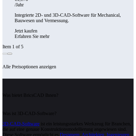
/Jahr
Integrierte 2D- und 3D-CAD-Software für Mechanical,
Bauwesen und Vermessung.
Jetzt kaufen
Erfahren Sie mehr
Item 1 of 5
Alle Preisoptionen anzeigen
Was bietet BricsCAD Ihnen?
Was ist 3D-CAD-Software?
3D-CAD-Software
ist ein leistungsstarkes Werkzeug für Branchen,
die auf eine genaue Konstruktionsmodellierung angewiesen sind.
Diese Software ermöglicht es
Designern
,
Architekten
,
Ingenieuren