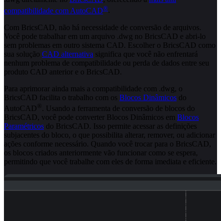
®
compatibilidade com AutoCAD
.
Com BricsCAD, não há necessidade de conversão de arquivos.
Você pode trabalhar em um arquivo .dwg no BricsCAD e abri-lo
sem problemas em outro sistema CAD. Escolher o BricsCAD como
sua solução
CAD alternativa
significa que você não enfrentará
nenhum problema de compatibilidade ou perda de dados entre seu
produto CAD anterior e o BricsCAD.
Para aprimorar ainda mais a compatibilidade com .dwg, o
BricsCAD facilita o trabalho com os
Blocos Dinâmicos
do
®
AutoCAD
. Usando a ferramenta de conversão de blocos do
BricsCAD, você pode converter Blocos Dinâmicos em
Blocos
Paramétricos
do BricsCAD. Isso permite acessar as definições
subjacentes do bloco, o que possibilita alterar, remover, ou adicionar
ações conforme necessário. Quando você trocar para o BricsCAD,
os blocos criados anteriormente vão funcionar como se espera,
permitindo que você trabalhe com eles de forma imediata e eficiente.