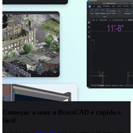
Começar a usar o BricsCAD é rápido e
fácil
Ao mudar para o
BricsCAD
, você pode começar em apenas uma