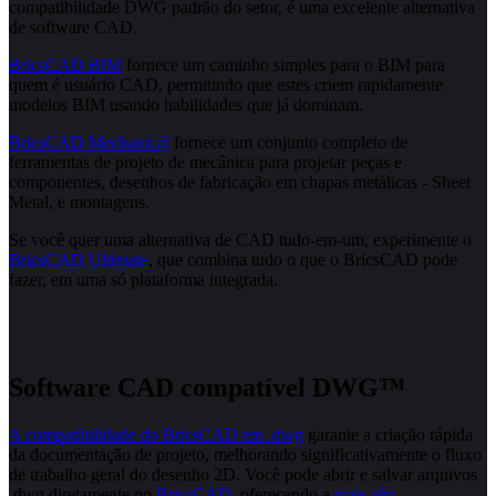
compatibilidade DWG padrão do setor, é uma excelente alternativa
de software CAD.
BricsCAD BIM
fornece um caminho simples para o BIM para
quem é usuário CAD, permitindo que estes criem rapidamente
modelos BIM usando habilidades que já dominam.
BricsCAD Mechanical
fornece um conjunto completo de
ferramentas de projeto de mecânica para projetar peças e
componentes, desenhos de fabricação em chapas metálicas - Sheet
Metal, e montagens.
Se você quer uma alternativa de CAD tudo-em-um, experimente o
BricsCAD Ultimate
, que combina tudo o que o BricsCAD pode
fazer, em uma só plataforma integrada.
Software CAD compatível DWG™
A compatibilidade do BricsCAD em .dwg
garante a criação rápida
da documentação de projeto, melhorando significativamente o fluxo
de trabalho geral do desenho 2D. Você pode abrir e salvar arquivos
.dwg diretamente no
BricsCAD
, oferecendo a
mais alta