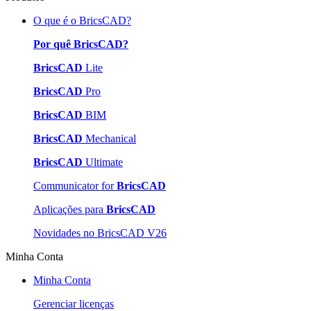
O que é o BricsCAD?
Por quê BricsCAD?
BricsCAD
Lite
BricsCAD
Pro
BricsCAD
BIM
BricsCAD
Mechanical
BricsCAD
Ultimate
Communicator for
BricsCAD
Aplicações para
BricsCAD
Novidades no BricsCAD V26
Minha Conta
Minha Conta
Gerenciar licenças