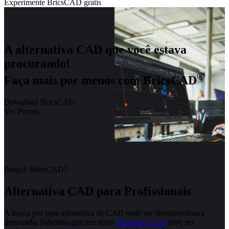
Experimente BricsCAD grátis
A alternativa CAD que você estava
procurando!
®
Faça mais por menos com BricsCAD
Download BricsCAD
Ver Preços
Porquê BricsCAD?
Alternativa CAD para Profissionais
A busca por uma alternativa de CAD pode ser desanimadora e
demorada. Sabemos que seu novo
Software CAD
deve ser