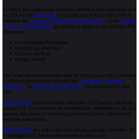
Se estiver procurando uma alternativa melhor e mais econômica para
o CAD, escolha
BricsCAD
! Ao mudar para o BricsCAD, você se
beneficia das
opções de licenciamento mais flexíveis
e pode
escolher
a opção de licenciamento
que melhor se adapta ao seu negócio. Nós
oferecemos:
Licenciamento Permanente
Licenças por Assinatura
Licenças em Rede
Licença isolada
Você pode até mesmo misturar tipos de licença para criar o ambiente
CAD ideal para seu uso. Seja você um
Engenheiro
,
Arquiteto
,
Agrimensor
ou
Profissional de produção
- há um BricsCAD para
você.
BricsCAD Lite
é uma excelente alternativa CAD para a criação de
projetos 2D. As ferramentas de produtividade orientadas por IA vão
acelerar seus fluxos de trabalho para que você possa criar projetos
melhores, mais rápido.
BricsCAD Pro
tem tudo o que você precisa para fazer desenhos 2D
e modelagem 3D. Modele diretamente em 3D e, com