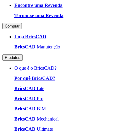
Encontre uma Revenda
Tornar-se uma Revenda
Comprar
Loja BricsCAD
BricsCAD
Manutenção
Produtos
O que é o BricsCAD?
Por quê BricsCAD?
BricsCAD
Lite
BricsCAD
Pro
BricsCAD
BIM
BricsCAD
Mechanical
BricsCAD
Ultimate