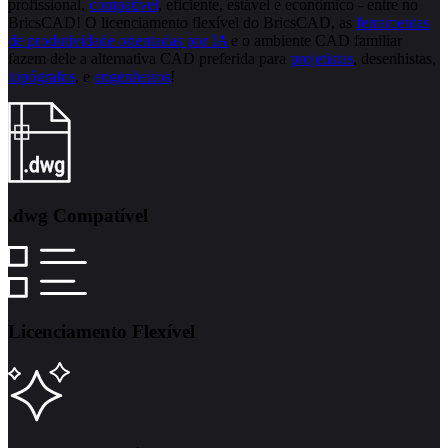
profissional,
compatível
, eficiente, estável e econômico - entre no
BricsCAD! O licenciamento flexível do BricsCAD, as
ferramentas
de produtividade orientadas por IA
e o ambiente CAD familiar
fazem dele a alternativa CAD preferida para
projetistas
, desenhistas,
topógrafos
, e
engenheiros
!
.dwg Compatível
Licenciamento Flexível