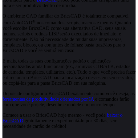
hora e ser produtivo dentro de um dia.
O ambiente CAD familiar do BricsCAD é totalmente compatível
®
com AutoCAD
nos comandos, scripts, macros e menus. Quando
você escolhe BricsCAD como sua alternativa CAD, seus atuais
menus, scripts e rotinas LISP serão executados de imediato, e
corretamente. Não há necessidade de mudar suas impressoras,
templates, blocos, ou conjuntos de folhas; basta trazê-los para o
BricsCAD e você se sentirá em casa!
E mais, todas as suas configurações padrão e aplicações
personalizadas ainda funcionam (ex., arquivos CTB/STB, estados
de camada, templates, utilitários, etc.). Tudo o que você precisa fazer
é direcionar o BricsCAD para a localização desses em seu servidor,
ou copiá-los para a pasta BricsCAD em sua máquina.
Depois de configurar o BricsCAD exatamente como você deseja, as
ferramentas de produtividade orientados por IA
e comandos farão
com que você projete, desenhe e modele em pouco tempo.
Comece a usar o BricsCAD hoje mesmo - você pode
baixar o
BricsCAD
gratuitamente e experimentá-lo por 30 dias, sem
necessidade de cartão de crédito!