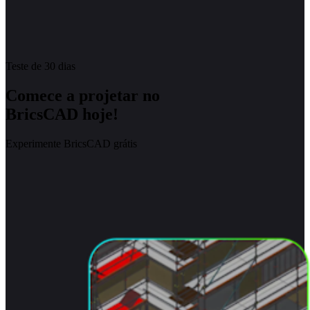
Teste de 30 dias
Comece a projetar no
BricsCAD hoje!
Experimente BricsCAD grátis