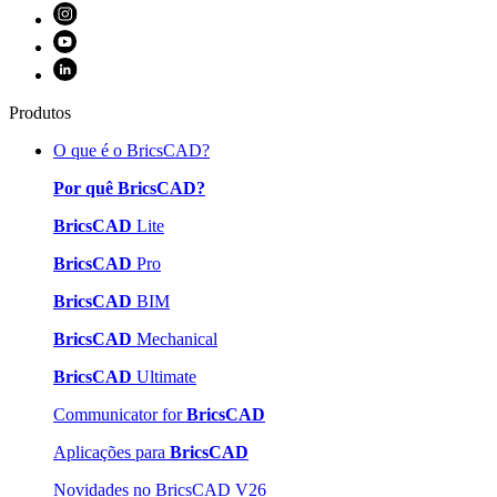
Produtos
O que é o BricsCAD?
Por quê BricsCAD?
BricsCAD
Lite
BricsCAD
Pro
BricsCAD
BIM
BricsCAD
Mechanical
BricsCAD
Ultimate
Communicator for
BricsCAD
Aplicações para
BricsCAD
Novidades no BricsCAD V26