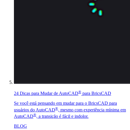
®
24 Dicas para Mudar de AutoCAD
para BricsCAD
Se você está pensando em mudar para o BricsCAD para
®
usuários do AutoCAD
, mesmo com experiência mínima em
®
AutoCAD
, a transição é fácil e indolor.
BLOG