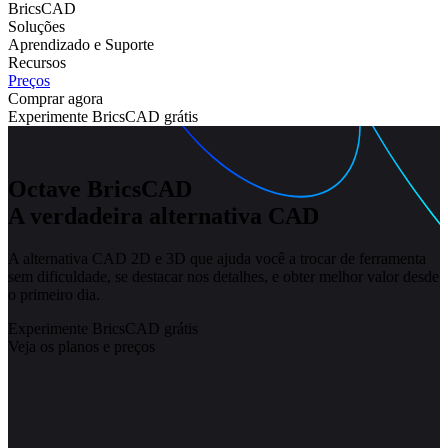
BricsCAD
Soluções
Aprendizado e Suporte
Recursos
Preços
Comprar agora
Experimente BricsCAD grátis
Octave BricsCAD
A verdadeira alternativa CAD
A alternativa CAD 2D e 3D que ajuda você a trocar de ferramenta
sem dificuldade, se destacar nos detalhes, e obter melhor valor desde
o primeiro dia.
Experimente BricsCAD grátis
Veja os planos e preços