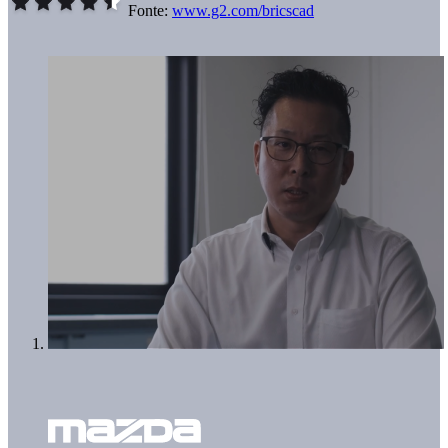
Fonte:
www.g2.com/bricscad