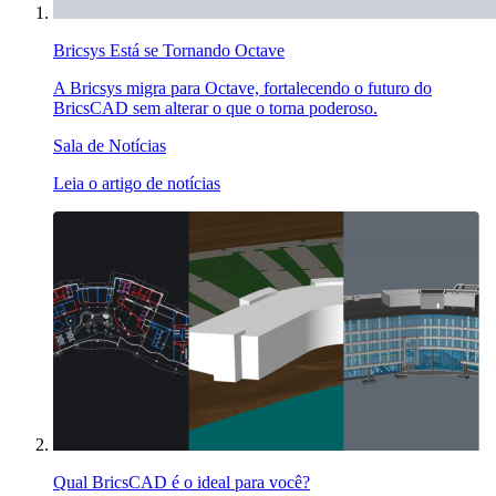
Bricsys Está se Tornando Octave
A Bricsys migra para Octave, fortalecendo o futuro do
BricsCAD sem alterar o que o torna poderoso.
Sala de Notícias
Leia o artigo de notícias
Qual BricsCAD é o ideal para você?