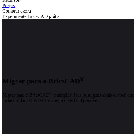
Recursos
Preços
Comprar agora
Experimente BricsCAD grátis
®
Migrar para o BricsCAD
®
Migrar para o BricsCAD
é simples! Nas postagens abaixo, você enc
instalar o BricsCAD da maneira mais fácil possível.