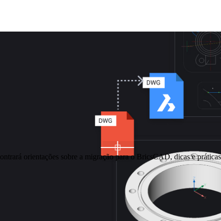
ontrará orientações sobre a migração para o BricsCAD, dicas e práti