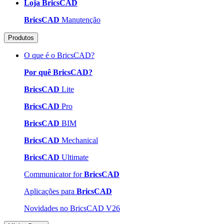
Loja BricsCAD
BricsCAD
Manutenção
Produtos
O que é o BricsCAD?
Por quê BricsCAD?
BricsCAD
Lite
BricsCAD
Pro
BricsCAD
BIM
BricsCAD
Mechanical
BricsCAD
Ultimate
Communicator for
BricsCAD
Aplicações para
BricsCAD
Novidades no BricsCAD V26