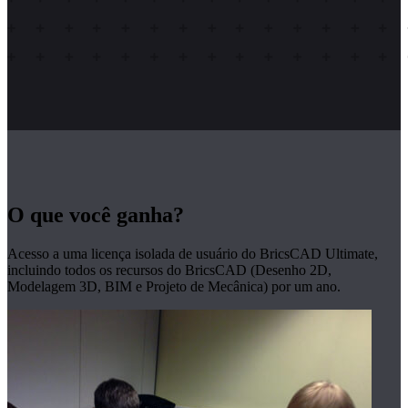
O que você ganha?
Acesso a uma licença isolada de usuário do BricsCAD Ultimate,
incluindo todos os recursos do BricsCAD (Desenho 2D,
Modelagem 3D, BIM e Projeto de Mecânica) por um ano.