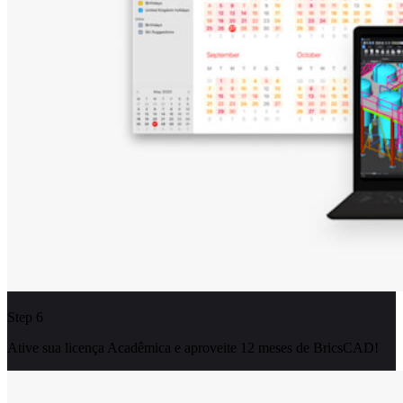
Step 6
Ative sua licença Acadêmica e aproveite 12 meses de BricsCAD!