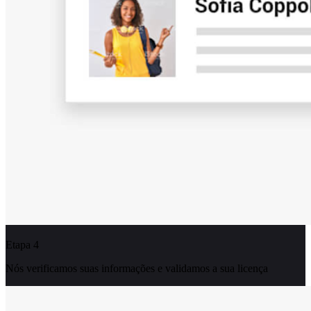
Etapa 4
Nós verificamos suas informações e validamos a sua licença