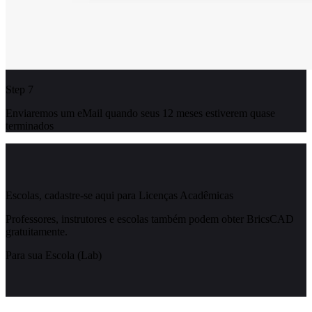
Step 7
Enviaremos um eMail quando seus 12 meses estiverem quase
terminados
Escolas, cadastre-se aqui para Licenças Acadêmicas
Professores, instrutores e escolas também podem obter BricsCAD
gratuitamente.
Para sua Escola (Lab)