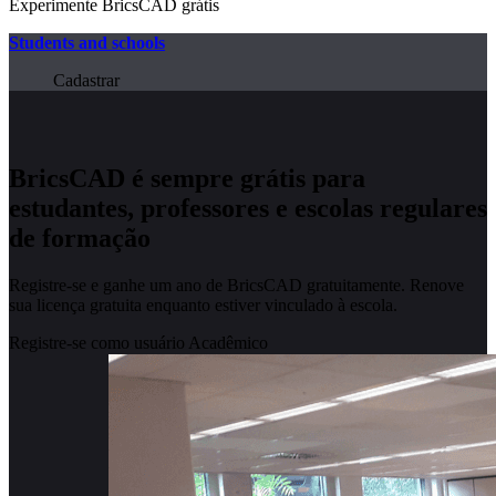
Experimente BricsCAD grátis
Students and schools
Cadastrar
BricsCAD é sempre grátis para
estudantes, professores e escolas regulares
de formação
Registre-se e ganhe um ano de BricsCAD gratuitamente. Renove
sua licença gratuita enquanto estiver vinculado à escola.
Registre-se como usuário Acadêmico