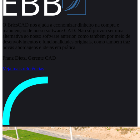
O BricsCAD nos ajuda a economizar dinheiro na compra e
manutenção de nosso software CAD. Não só provou ser uma
alternativa ao nosso software anterior, como também por meio de
desenvolvimentos e funcionalidades originais, como também traz
novas abordagens e ideias em prática.
Franz Dietz, Gerente CAD
Veja mais referências