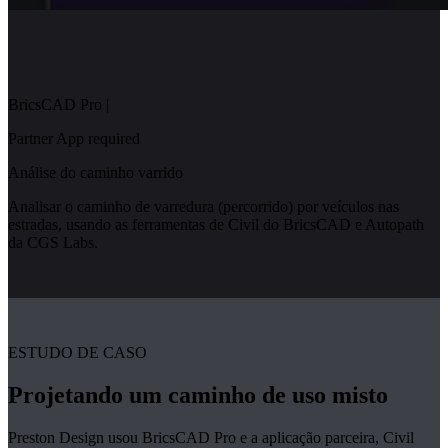
BricsCAD Pro
|
Partner App required
Análise do caminho varrido
Analisar o caminho de varredura (percorrido) por veículos nas
estradas, usando as ferramentas de Civil do BricsCAD e Autopath
da CGS Labs.
ESTUDO DE CASO
Projetando um caminho de uso misto
Preston Design usou BricsCAD Pro e a aplicação parceira, Civil