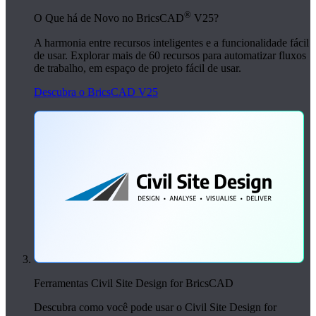
®
O Que há de Novo no BricsCAD
V25?
A harmonia entre recursos inteligentes e a funcionalidade fácil
de usar. Explorar mais de 60 recursos para automatizar fluxos
de trabalho, em espaço de projeto fácil de usar.
Descubra o BricsCAD V25
Ferramentas Civil Site Design for BricsCAD
Descubra como você pode usar o Civil Site Design for