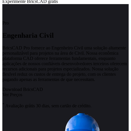
Experimente BricsCAD grátis
Pro
Engenharia Civil
BricsCAD Pro fornece ao Engenheiro Civil uma solução altamente
personalizável para projetos na área de Civil. Nossa econômica
plataforma CAD oferece ferramentas fundamentais, enquanto
aplicações de nossos confiáveis desenvolvedores terceiros oferecem
recursos adicionais para projetos especializados. Nossa solução
flexível reduz os custos de entrega do projeto, com os clientes
pagando apenas as ferramentas de que necessitam.
Download BricsCAD
Ver Preços
*
Avaliação grátis 30 dias, sem cartão de crédito.