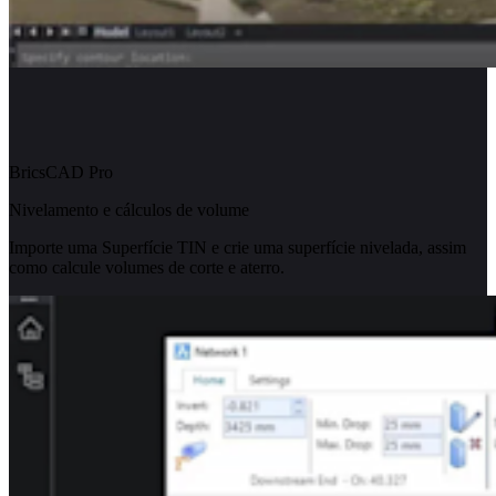
BricsCAD Pro
Nivelamento e cálculos de volume
Importe uma Superfície TIN e crie uma superfície nivelada, assim
como calcule volumes de corte e aterro.