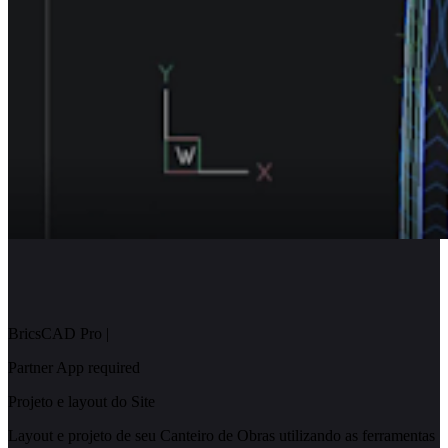
BricsCAD Pro
|
Partner App required
Projeto e layout do Site
Layout e projeto de seu Canteiro de Obras utilizando as ferramentas