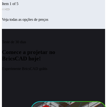
Item 1 of 5
Veja todas as opções de preços
Teste de 30 dias
Comece a projetar no
BricsCAD hoje!
Experimente BricsCAD grátis