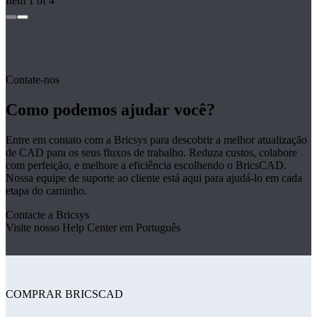
Item 1 of 4
Contate-nos
Como podemos ajudar você?
Entre em contato com a Bricsys para descobrir a melhor atualização
de CAD para os seus fluxos de trabalho. Reduza custos, colabore
com perfeição, e melhore a eficiência escolhendo o BricsCAD.
Nossa equipe de suporte ao cliente está aqui para ajudá-lo em cada
etapa do caminho.
Contacte a Bricsys
Visite nosso Help Center em Português
COMPRAR BRICSCAD