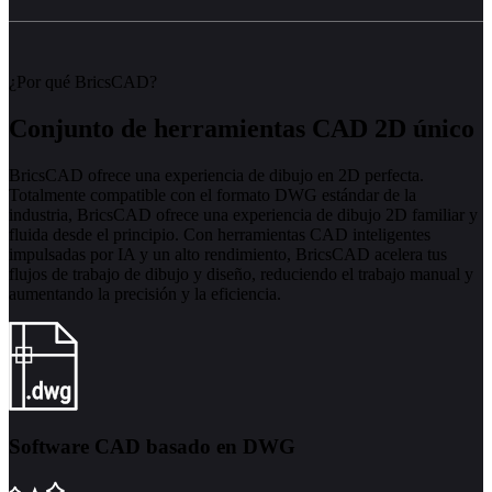
¿Por qué BricsCAD?
Conjunto de herramientas CAD 2D único
BricsCAD ofrece una experiencia de dibujo en 2D perfecta.
Totalmente compatible con el formato DWG estándar de la
industria, BricsCAD ofrece una experiencia de dibujo 2D familiar y
fluida desde el principio. Con herramientas CAD inteligentes
impulsadas por IA y un alto rendimiento, BricsCAD acelera tus
flujos de trabajo de dibujo y diseño, reduciendo el trabajo manual y
aumentando la precisión y la eficiencia.
Software CAD basado en DWG