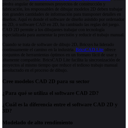
piedra angular de numerosos proyectos de construcción y
fabricación, los responsables de dibujar modelos 2D deben trabajar
con grandes cantidades de información para transponer detalles en
diseños. Aquí es donde el software de diseño asistido por ordenador
en 2D, o software CAD en 2D, ha cambiado las reglas del juego.
CAD 2D permite a los dibujantes trabajar con tecnología
especializada para aumentar la precisión y reducir el trabajo manual.
Cuando se trata de software de dibujo 2D, Bricsys ha liderado
continuamente el camino en la industria.
BricsCAD Lite
ofrece
conjuntos de herramientas óptimos en un formato fácil de usar y
altamente compatible. BricsCAD Lite facilita la sincronización de
proyectos al mismo tiempo que reduce el tedioso trabajo manual
involucrado en el proceso de dibujo.
Cree modelos CAD 2D para su sector
¿Para qué se utiliza el software CAD 2D?
¿Cuál es la diferencia entre el software CAD 2D y
3D?
Modelado de alto rendimiento