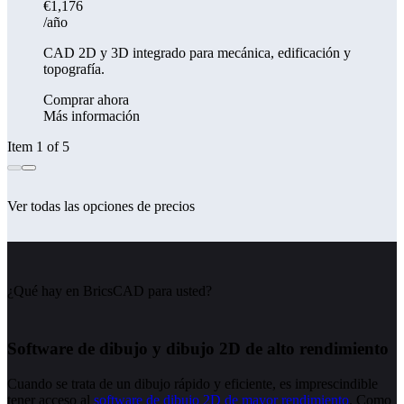
€1,176
/año
CAD 2D y 3D integrado para mecánica, edificación y
topografía.
Comprar ahora
Más información
Item 1 of 5
Ver todas las opciones de precios
¿Qué hay en BricsCAD para usted?
Software de dibujo y dibujo 2D de alto rendimiento
Cuando se trata de un dibujo rápido y eficiente, es imprescindible
tener acceso al
software de dibujo 2D de mayor rendimiento
. Como