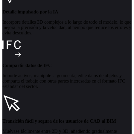
Detalle impulsado por la IA
Incorpore detalles 3D complejos a lo largo de todo el modelo, lo que
mejora la precisión y la velocidad, al tiempo que reduce los errores y
evita descuidos.
Compartir datos de IFC
Importe activos, manipule la geometría, edite datos de objetos y
comparta el trabajo con otras partes interesadas en el formato IFC
estándar del sector.
Transición fácil y segura de los usuarios de CAD al BIM
Muévase fácilmente entre 2D y 3D, añadiendo gradualmente