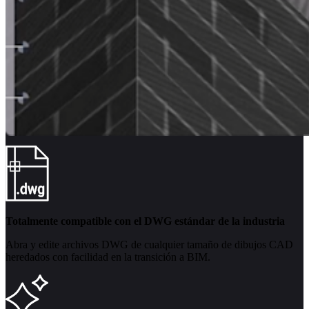
Totalmente compatible con el DWG estándar de la industria
Abra y edite archivos DWG de cualquier tamaño de dibujos CAD
heredados con facilidad en la transición a BIM.