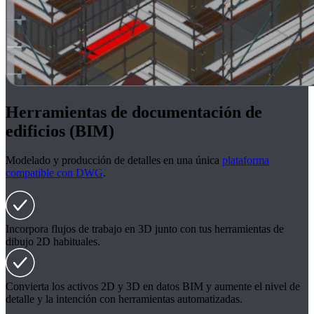
Herramientas de documentación de
edificios (BIM)
Modelado y producción de detalles en una única
plataforma
compatible con DWG
.
Incorpora flujos de trabajo en 3D junto con tus herramientas de
dibujo 2D habituales.
Convierta los activos 2D y 3D en datos BIM y aumente el nivel de
detalle y la intención con herramientas automatizadas.