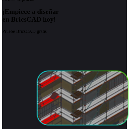
¡Empiece a diseñar
en BricsCAD hoy!
Pruebe BricsCAD gratis