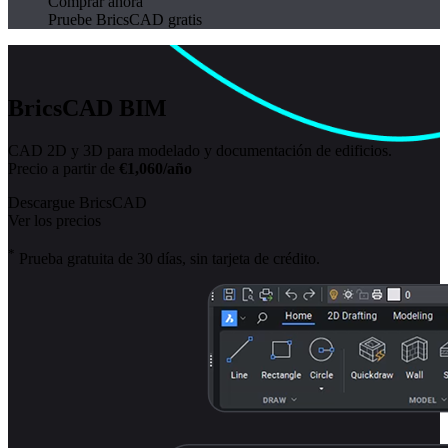
Comprar ahora
Pruebe BricsCAD gratis
BricsCAD BIM
CAD 2D y 3D para modelado y documentación de edificios.
Precio a partir de
€1,060/año
Descargue BricsCAD
Ver los precios
*
Prueba gratuita de 30 días, sin tarjeta de crédito.