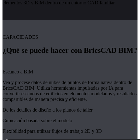
elementos 3D y BIM dentro de un entorno CAD familiar.
CAPACIDADES
¿Qué se puede hacer con BricsCAD BIM?
Escaneo a BIM
Vea y procese datos de nubes de puntos de forma nativa dentro de
BricsCAD BIM. Utiliza herramientas impulsadas por IA para
convertir escaneos de edificios en elementos modelados y resultados
compartibles de manera precisa y eficiente.
De los detalles de diseño a los planos de taller
Cubicación basada sobre el modelo
Flexibilidad para utilizar flujos de trabajo 2D y 3D