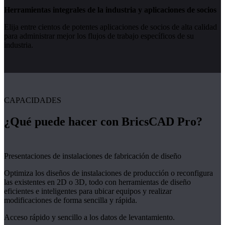
Herramientas integrales de la industria y aplicaciones de socios
Elija entre cientos de potentes aplicaciones de socios de alta calidad
para administrar mejor los flujos de trabajo específicos de su
industria.
CAPACIDADES
¿Qué puede hacer con BricsCAD Pro?
Presentaciones de instalaciones de fabricación de diseño
Optimiza los diseños de instalaciones de producción o reconfigura
las existentes en 2D o 3D, todo con herramientas de diseño
eficientes e inteligentes para ubicar equipos y realizar
modificaciones de forma sencilla y rápida.
Acceso rápido y sencillo a los datos de levantamiento.