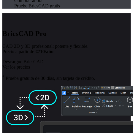
Comprar ahora
Pruebe BricsCAD gratis
BricsCAD Pro
CAD 2D y 3D profesional: potente y flexible.
Precio a partir de
€710/año
Descargue BricsCAD
Ver los precios
*
Prueba gratuita de 30 días, sin tarjeta de crédito.