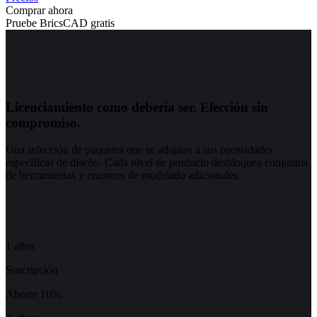
Comprar ahora
Pruebe BricsCAD gratis
Licenciamiento como debería ser.
Elección sin
compromiso.
Una selección de paquetes que se adaptan a sus necesidades
específicas de diseño. Cada nivel de producto desbloquea conjuntos
de herramientas y entornos de modelado adicionales.
1 años
Suscripción
Ahorre 10%