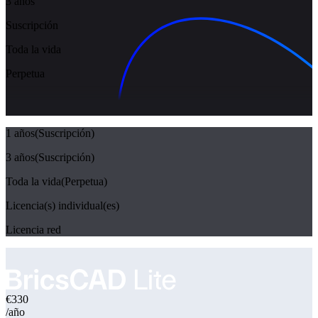
3 años
Suscripción
Toda la vida
Perpetua
1 años
(Suscripción)
3 años
(Suscripción)
Toda la vida
(Perpetua)
Licencia(s) individual(es)
Licencia red
€330
/año