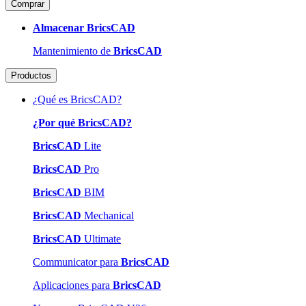
Comprar
Almacenar BricsCAD
Mantenimiento de
BricsCAD
Productos
¿Qué es BricsCAD?
¿Por qué BricsCAD?
BricsCAD
Lite
BricsCAD
Pro
BricsCAD
BIM
BricsCAD
Mechanical
BricsCAD
Ultimate
Communicator para
BricsCAD
Aplicaciones para
BricsCAD