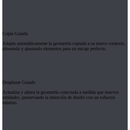
Copia Guiada
Adapta automáticamente la geometría copiada a su nuevo contexto,
alineando y ajustando elementos para un encaje perfecto.
Desplazar Guiado
Actualiza y alinea la geometría conectada a medida que mueves
entidades, preservando la intención de diseño con un esfuerzo
mínimo.