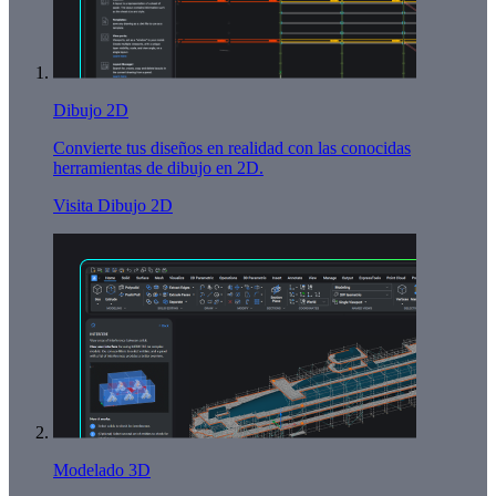
Dibujo 2D
Convierte tus diseños en realidad con las conocidas
herramientas de dibujo en 2D.
Visita Dibujo 2D
Modelado 3D