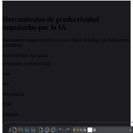
Herramientas de productividad
impulsadas por la IA
Automatizar tareas repetitivas en los flujos de trabajo de delineación
y detallado
Pruebe BricsCAD gratis
Disponible en BricsCAD
Lite
Pro
Mechanical
BIM
Ultimate