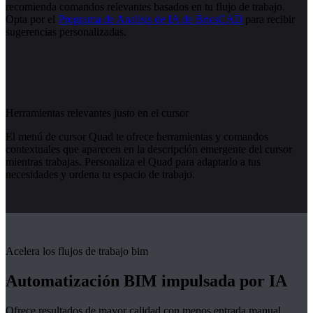
recomienda comandos relevantes basados en tu flujo de trabajo.
Opta por el
Programa de Analisis de IA de BricsCAD
para recibir
sugerencias personalizadas.
Herramientas relevantes justo en el cursor
El menú de cursor Quad te ofrece herramientas y comandos
contextuales que aparecen en la descripción emergente del cursor
mientras trabajas. Personaliza el Quad para adaptarlo a tus
necesidades y ordena tu espacio de trabajo.
Acelera los flujos de trabajo bim
Automatización BIM impulsada por IA
Ofrece resultados de mayor calidad con menos entrada manual