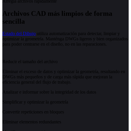
Arregla archivos rápidamente
Archivos CAD más limpios de forma
sencilla
Estado del Dibujo
utiliza automatización para detectar, limpiar y
optimizar la geometría. Manténga DWGs ligeros y bien organizados
para poder centrarse en el diseño, no en las reparaciones.
Reducir el tamaño del archivo
Eliminar el exceso de datos y optimizar la geometría, resultando en
DWGs más pequeños y de carga más rápida que mejoran la
eficiencia general del flujo de trabajo.
Analizar e informar sobre la integridad de los datos
Simplificar y optimizar la geometría
Convertir repeticiones en bloques
Eliminar elementos redundantes