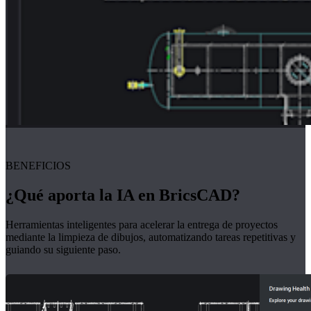
BENEFICIOS
¿Qué aporta la IA en BricsCAD?
Herramientas inteligentes para acelerar la entrega de proyectos
mediante la limpieza de dibujos, automatizando tareas repetitivas y
guiando su siguiente paso.