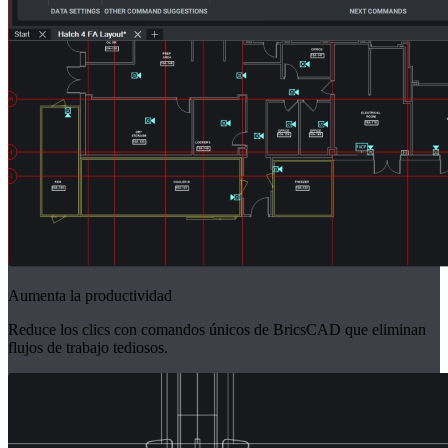
Aumenta la productividad
Reduce los clics con comandos únicos de BricsCAD que eliminan
flujos de trabajo tediosos.