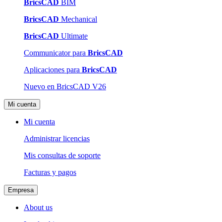
BricsCAD
BIM
BricsCAD
Mechanical
BricsCAD
Ultimate
Communicator para
BricsCAD
Aplicaciones para
BricsCAD
Nuevo en BricsCAD V26
Mi cuenta
Mi cuenta
Administrar licencias
Mis consultas de soporte
Facturas y pagos
Empresa
About us