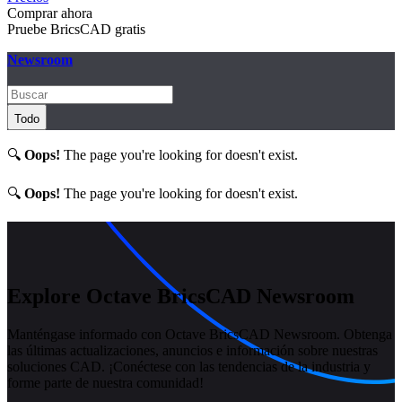
Comprar ahora
Pruebe BricsCAD gratis
Newsroom
Todo
🔍
Oops!
The page you're looking for doesn't exist.
🔍
Oops!
The page you're looking for doesn't exist.
Explore Octave BricsCAD Newsroom
Manténgase informado con Octave BricsCAD Newsroom. Obtenga
las últimas actualizaciones, anuncios e información sobre nuestras
soluciones CAD. ¡Conéctese con las tendencias de la industria y
forme parte de nuestra comunidad!