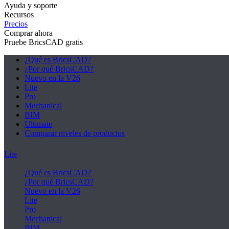
Ayuda y soporte
Recursos
Precios
Comprar ahora
Pruebe BricsCAD gratis
¿Qué es BricsCAD?
¿Por qué BricsCAD?
Nuevo en la V26
Lite
Pro
Mechanical
BIM
Ultimate
Comparar niveles de productos
Lite
¿Qué es BricsCAD?
¿Por qué BricsCAD?
Nuevo en la V26
Lite
Pro
Mechanical
BIM