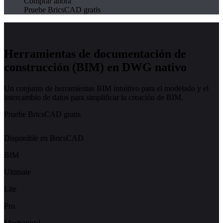
Comprar ahora
Pruebe BricsCAD gratis
Herramientas de documentación de
construcción (BIM) en DWG nativo
Un conjunto de herramientas BIM intuitivo para el modelado y el
intercambio de datos para simplificar la creación de BIM.
Pruebe BricsCAD gratis
Disponible en BricsCAD
BIM
Ultimate
Lite
Pro
Mechanical