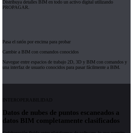
Distribuya detalles BIM en todo un activo digital utilizando
PROPAGAR.
Pasa el ratón por encima para probar
Cambie a BIM con comandos conocidos
Navegue entre espacios de trabajo 2D, 3D y BIM con comandos y
una interfaz de usuario conocidos para pasar fácilmente a BIM.
INTEROPERABILIDAD
Datos de nubes de puntos escaneados a
datos BIM completamente clasificados
Colaboración fluida entre plataformas de software, lo que permite