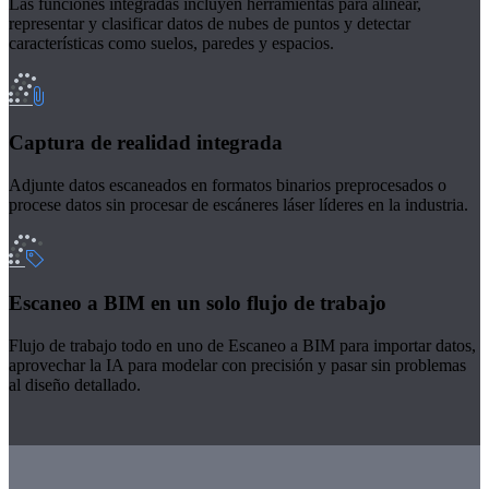
Las funciones integradas incluyen herramientas para alinear,
representar y clasificar datos de nubes de puntos y detectar
características como suelos, paredes y espacios.
Captura de realidad integrada
Adjunte datos escaneados en formatos binarios preprocesados o
procese datos sin procesar de escáneres láser líderes en la industria.
Escaneo a BIM en un solo flujo de trabajo
Flujo de trabajo todo en uno de Escaneo a BIM para importar datos,
aprovechar la IA para modelar con precisión y pasar sin problemas
al diseño detallado.