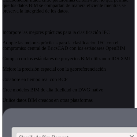
que los datos BIM se compartan de manera eficiente mientras se
preserva la integridad de los datos.
Incorpore las mejores prácticas para la clasificación IFC
Adopte las mejores prácticas para la clasificación IFC con el
compromiso central de BricsCAD con los estándares OpenBIM.
Cumpla con los estándares de proyectos BIM utilizando IDS XML
Mejore la precisión espacial con la georreferenciación
Colabore en tiempo real con BCF
Cree modelos BIM de alta fidelidad en DWG nativo.
Utilice datos BIM creados en otras plataformas