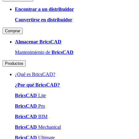
Encontrar a un distribuidor
Convertirse en distribuidor
Comprar
Almacenar BricsCAD
Mantenimiento de
BricsCAD
Productos
¿Qué es BricsCAD?
¿Por qué BricsCAD?
BricsCAD
Lite
BricsCAD
Pro
BricsCAD
BIM
BricsCAD
Mechanical
BricsCAD
Ultimate