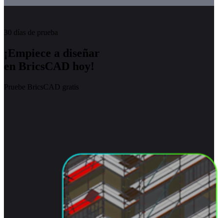
30 días de prueba
¡Empiece a diseñar
en BricsCAD hoy!
Pruebe BricsCAD gratis