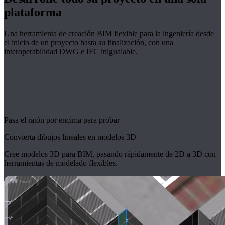
plataforma
Una herramienta de creación BIM flexible para la ingeniería desde
el inicio de un proyecto hasta su finalización, con una
interoperabilidad DWG e IFC inigualable.
Pasa el ratón por encima para probar
Convierta dibujos lineales en modelos 3D
Cree modelos 3D para BIM, pasando rápidamente de 2D a 3D con
herramientas de modelado flexibles.