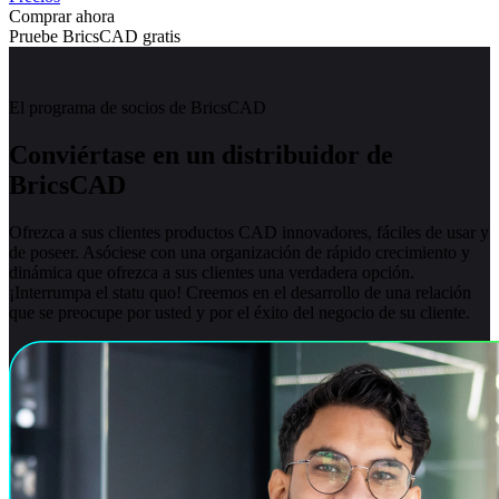
Comprar ahora
Pruebe BricsCAD gratis
El programa de socios de BricsCAD
Conviértase en un distribuidor de
BricsCAD
Ofrezca a sus clientes productos CAD innovadores, fáciles de usar y
de poseer. Asóciese con una organización de rápido crecimiento y
dinámica que ofrezca a sus clientes una verdadera opción.
¡Interrumpa el statu quo! Creemos en el desarrollo de una relación
que se preocupe por usted y por el éxito del negocio de su cliente.