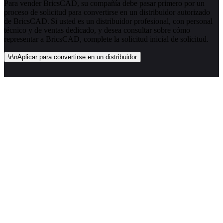
Para vender BricsCAD, su compañía debe pasar primero por un
proceso de solicitud para convertirse en un distribuidor autorizado
de BricsCAD. Si usted es un distribuidor profesional, con personal
técnico y de ventas dedicado, y desea consultar sobre cómo
representar a BricsCAD, complete la solicitud inicial de solicitud.
\r\nAplicar para convertirse en un distribuidor