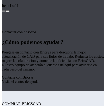
Item 1 of 4
Contactar con nosotros
¿Cómo podemos ayudar?
Póngase en contacto con Bricsys para descubrir la mejor
actualización de CAD para sus flujos de trabajo. Reduzca los costes,
mejore la colaboración y aumente la eficiencia con BricsCAD.
Nuestro equipo de atención al cliente está aquí para ayudarlo en
cada paso del camino.
Contácte con Bricsys
Visita el centro de ayuda
COMPRAR BRICSCAD