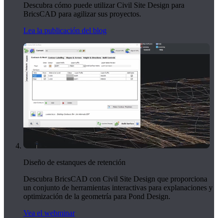
Descubra cómo puede utilizar Civil Site Design para
BricsCAD para agilizar sus proyectos.
Lea la publicación del blog
Diseño de estanques de retención
Descubra BricsCAD con Civil Site Design que proporciona
un conjunto de herramientas interactivas para explanaciones y
optimización de la geometría para Pond Design.
Vea el webminar