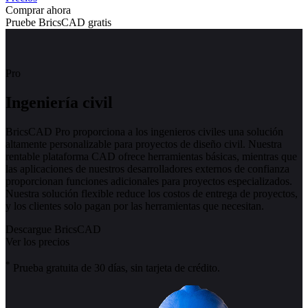
Comprar ahora
Pruebe BricsCAD gratis
Pro
Ingeniería civil
BricsCAD Pro proporciona a los ingenieros civiles una solución
altamente personalizable para proyectos de diseño civil. Nuestra
rentable plataforma CAD ofrece herramientas básicas, mientras que
las aplicaciones de nuestros desarrolladores externos de confianza
proporcionan funciones adicionales para proyectos especializados.
Nuestra solución flexible reduce los costos de entrega de proyectos,
y los clientes solo pagan por las herramientas que necesitan.
Descargue BricsCAD
Ver los precios
*
Prueba gratuita de 30 días, sin tarjeta de crédito.