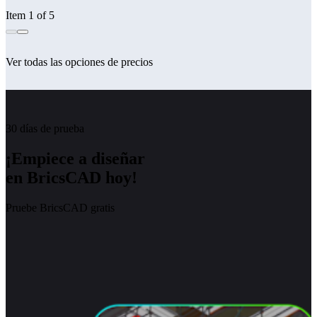
Item 1 of 5
Ver todas las opciones de precios
30 días de prueba
¡Empiece a diseñar
en BricsCAD hoy!
Pruebe BricsCAD gratis