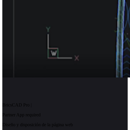
BricsCAD Pro
|
Partner App required
Diseño y disposición de la página web