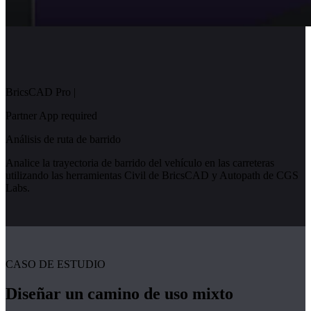
BricsCAD Pro
|
Partner App required
Análisis de ruta de barrido
Analice la trayectoria de barrido del vehículo en las carreteras
utilizando las herramientas Civil de BricsCAD y Autopath de CGS
Labs.
CASO DE ESTUDIO
Diseñar un camino de uso mixto