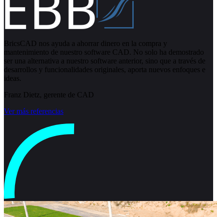
BricsCAD nos ayuda a ahorrar dinero en la compra y
mantenimiento de nuestro software CAD. No solo ha demostrado
ser una alternativa a nuestro software anterior, sino que a través de
desarrollos y funcionalidades originales, aporta nuevos enfoques e
ideas.
Franz Dietz, gerente de CAD
Ver más referencias