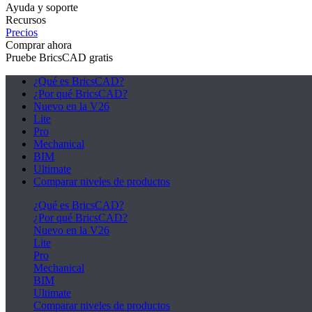
Ayuda y soporte
Recursos
Precios
Comprar ahora
Pruebe BricsCAD gratis
¿Qué es BricsCAD?
¿Por qué BricsCAD?
Nuevo en la V26
Lite
Pro
Mechanical
BIM
Ultimate
Comparar niveles de productos
¿Qué es BricsCAD?
¿Por qué BricsCAD?
Nuevo en la V26
Lite
Pro
Mechanical
BIM
Ultimate
Comparar niveles de productos