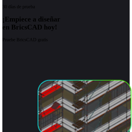
30 días de prueba
¡Empiece a diseñar
en BricsCAD hoy!
Pruebe BricsCAD gratis