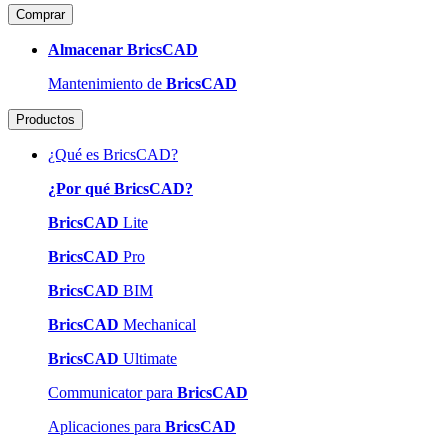
Comprar
Almacenar BricsCAD
Mantenimiento de
BricsCAD
Productos
¿Qué es BricsCAD?
¿Por qué BricsCAD?
BricsCAD
Lite
BricsCAD
Pro
BricsCAD
BIM
BricsCAD
Mechanical
BricsCAD
Ultimate
Communicator para
BricsCAD
Aplicaciones para
BricsCAD