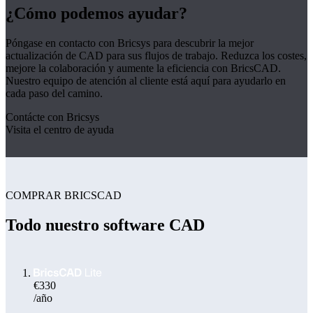
¿Cómo podemos ayudar?
Póngase en contacto con Bricsys para descubrir la mejor
actualización de CAD para sus flujos de trabajo. Reduzca los costes,
mejore la colaboración y aumente la eficiencia con BricsCAD.
Nuestro equipo de atención al cliente está aquí para ayudarlo en
cada paso del camino.
Contácte con Bricsys
Visita el centro de ayuda
COMPRAR BRICSCAD
Todo nuestro software CAD
€330
/año