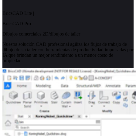
BricsCAD Lite
|
BricsCAD Pro
Dibujos comerciales 2D/dibujos de taller
Nuestra solución CAD profesional agiliza los flujos de trabajo de
dibujo de su taller con herramientas de productividad impulsadas por
IA que brindan un mejor rendimiento a un menor costo de
propiedad.