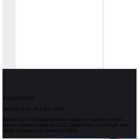
BricsCAD BIM
Subir de nivel: 2D a 3D a BIM
Pase de 2D a 3D para coordinar, construir y cuantificar en un
entorno familiar basado en CAD. Experimente el modelado más
rápido e intuitivo con BricsCAD BIM.