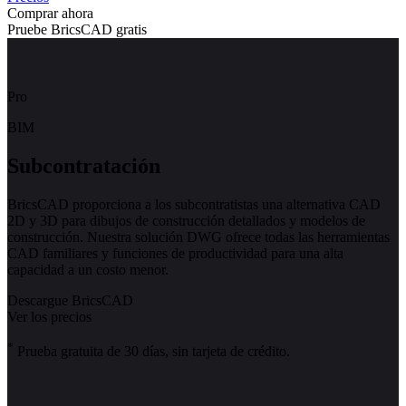
Comprar ahora
Pruebe BricsCAD gratis
Pro
BIM
Subcontratación
BricsCAD proporciona a los subcontratistas una alternativa CAD
2D y 3D para dibujos de construcción detallados y modelos de
construcción. Nuestra solución DWG ofrece todas las herramientas
CAD familiares y funciones de productividad para una alta
capacidad a un costo menor.
Descargue BricsCAD
Ver los precios
*
Prueba gratuita de 30 días, sin tarjeta de crédito.