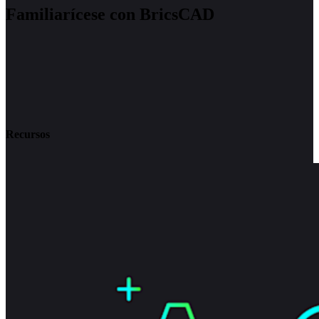
Familiarícese con BricsCAD
Recursos