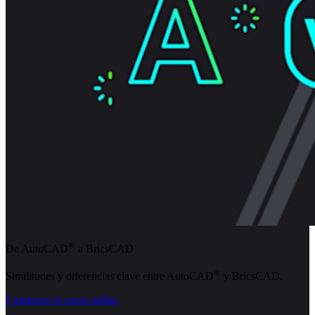
®
De AutoCAD
a BricsCAD
®
Similitudes y diferencias clave entre AutoCAD
y BricsCAD.
Comience el curso online