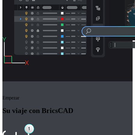
Empezar
Su viaje con BricsCAD