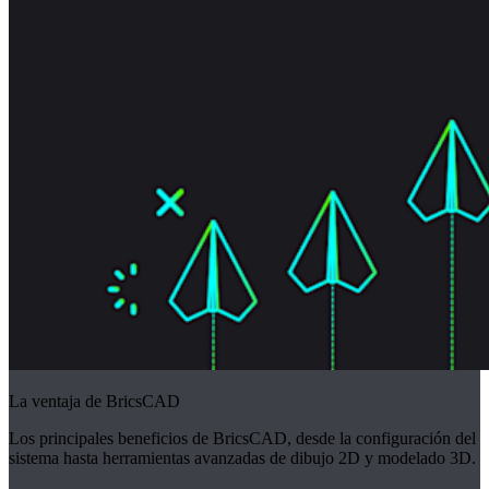
La ventaja de BricsCAD
Los principales beneficios de BricsCAD, desde la configuración del
sistema hasta herramientas avanzadas de dibujo 2D y modelado 3D.