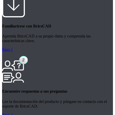
Familiarícese con BricsCAD
Aprenda BricsCAD a su propio ritmo y comprenda las
características clave.
Paso 1
Encuentre respuestas a sus preguntas
Lee la documentación del producto y póngase en contacto con el
soporte de BricsCAD.
Paso 2