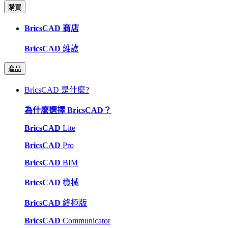
購買
BricsCAD 商店
BricsCAD
維護
產品
BricsCAD 是什麼?
為什麼選擇 BricsCAD？
BricsCAD
Lite
BricsCAD
Pro
BricsCAD
BIM
BricsCAD
機械
BricsCAD
終極版
BricsCAD
Communicator