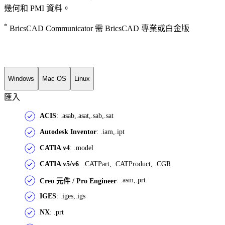
幾何和 PMI 資料。
*
BricsCAD Communicator 需 BricsCAD 專業或白金版
Windows
Mac OS
Linux
匯入
ACIS
: .asab,.asat,.sab,.sat
Autodesk Inventor
: .iam,.ipt
CATIA v4
: .model
CATIA v5/v6
: .CATPart, .CATProduct, .CGR
: .asm,.prt
Creo 元件 / Pro Engineer
IGES
: .iges,.igs
NX
: .prt