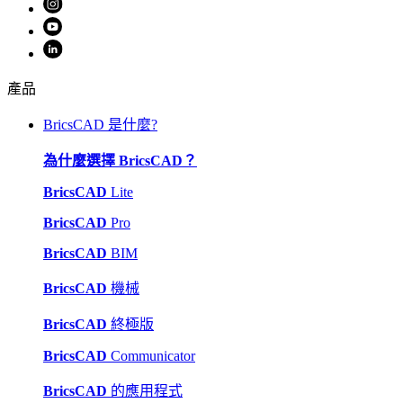
產品
BricsCAD 是什麼?
為什麼選擇 BricsCAD？
BricsCAD
Lite
BricsCAD
Pro
BricsCAD
BIM
BricsCAD
機械
BricsCAD
終極版
BricsCAD
Communicator
BricsCAD
的應用程式