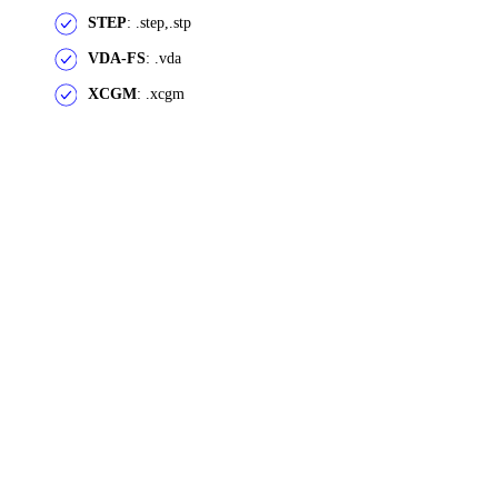
STEP
: .step,.stp
VDA-FS
: .vda
XCGM
: .xcgm