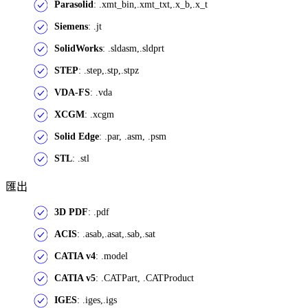
Parasolid
: .xmt_bin,.xmt_txt,.x_b,.x_t
Siemens
: .jt
SolidWorks
: .sldasm,.sldprt
STEP
: .step,.stp,.stpz
VDA-FS
: .vda
XCGM
: .xcgm
Solid Edge
: .par, .asm, .psm
STL
: .stl
匯出
3D PDF
: .pdf
ACIS
: .asab,.asat,.sab,.sat
CATIA v4
: .model
CATIA v5
: .CATPart, .CATProduct
IGES
: .iges,.igs