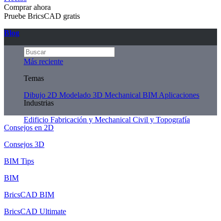
Comprar ahora
Pruebe BricsCAD gratis
Blog
Más reciente
Temas
Dibujo 2D
Modelado 3D
Mechanical
BIM
Aplicaciones
Industrias
Edificio
Fabricación y Mechanical
Civil y Topografía
Consejos en 2D
Consejos 3D
BIM Tips
BIM
BricsCAD BIM
BricsCAD Ultimate