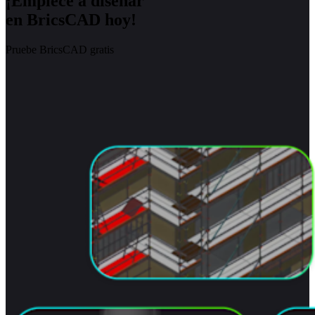
¡Empiece a diseñar
en BricsCAD hoy!
Pruebe BricsCAD gratis