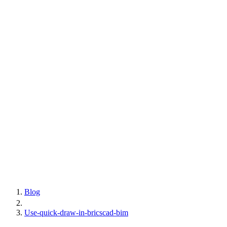
Blog
Use-quick-draw-in-bricscad-bim