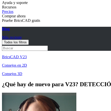
Ayuda y soporte
Recursos
Precios
Comprar ahora
Pruebe BricsCAD gratis
Blog
Más reciente
Todos los filtros
BricsCAD V23
Consejos en 2D
Consejos 3D
¿Qué hay de nuevo para V23? DETEC