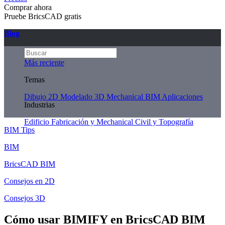
Comprar ahora
Pruebe BricsCAD gratis
Blog
Más reciente
Temas
Dibujo 2D
Modelado 3D
Mechanical
BIM
Aplicaciones
Industrias
Edificio
Fabricación y Mechanical
Civil y Topografía
BIM Tips
BIM
BricsCAD BIM
Consejos en 2D
Consejos 3D
Cómo usar BIMIFY en BricsCAD BIM