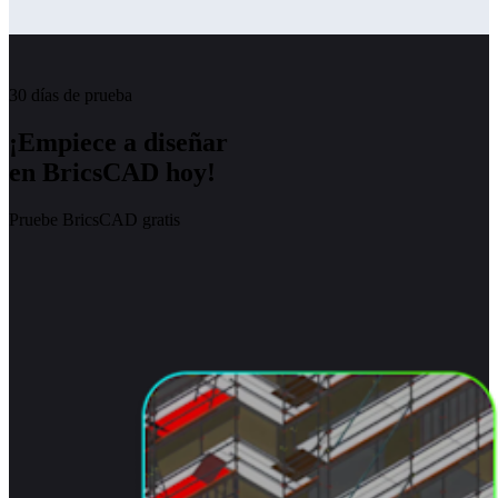
30 días de prueba
¡Empiece a diseñar
en BricsCAD hoy!
Pruebe BricsCAD gratis