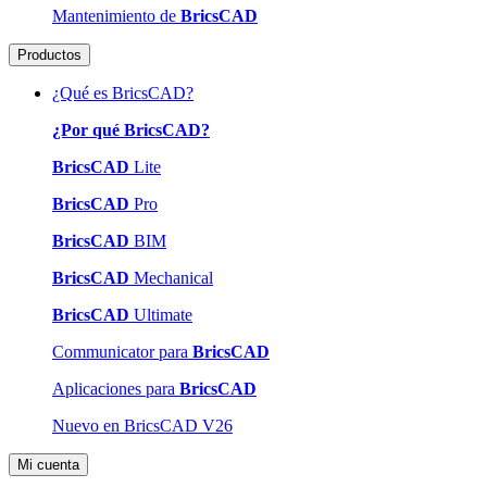
Mantenimiento de
BricsCAD
Productos
¿Qué es BricsCAD?
¿Por qué BricsCAD?
BricsCAD
Lite
BricsCAD
Pro
BricsCAD
BIM
BricsCAD
Mechanical
BricsCAD
Ultimate
Communicator para
BricsCAD
Aplicaciones para
BricsCAD
Nuevo en BricsCAD V26
Mi cuenta