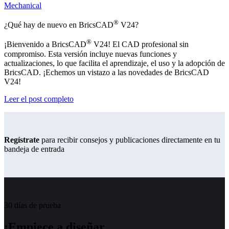
Mechanical
®
¿Qué hay de nuevo en BricsCAD
V24?
®
¡Bienvenido a BricsCAD
V24! El CAD profesional sin
compromiso. Esta versión incluye nuevas funciones y
actualizaciones, lo que facilita el aprendizaje, el uso y la adopción de
BricsCAD. ¡Echemos un vistazo a las novedades de BricsCAD
V24!
Leer el post completo
Regístrate
para recibir consejos y publicaciones directamente en tu
bandeja de entrada
30 días de prueba
¡Empiece a diseñar