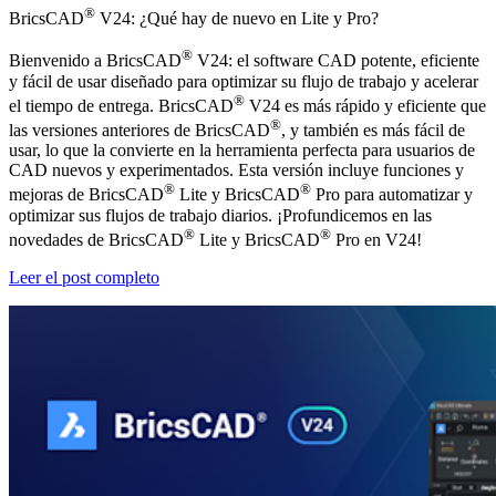
®
BricsCAD
V24: ¿Qué hay de nuevo en Lite y Pro?
®
Bienvenido a BricsCAD
V24: el software CAD potente, eficiente
y fácil de usar diseñado para optimizar su flujo de trabajo y acelerar
®
el tiempo de entrega. BricsCAD
V24 es más rápido y eficiente que
®
las versiones anteriores de BricsCAD
, y también es más fácil de
usar, lo que la convierte en la herramienta perfecta para usuarios de
CAD nuevos y experimentados. Esta versión incluye funciones y
®
®
mejoras de BricsCAD
Lite y BricsCAD
Pro para automatizar y
optimizar sus flujos de trabajo diarios. ¡Profundicemos en las
®
®
novedades de BricsCAD
Lite y BricsCAD
Pro en V24!
Leer el post completo