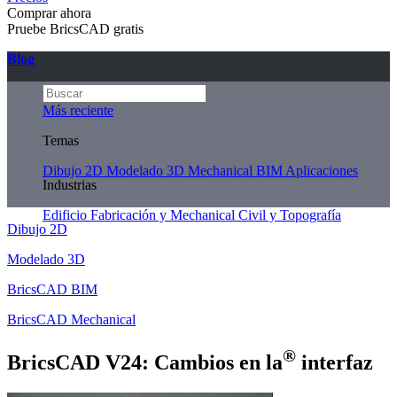
Comprar ahora
Pruebe BricsCAD gratis
Blog
Más reciente
Temas
Dibujo 2D
Modelado 3D
Mechanical
BIM
Aplicaciones
Industrias
Edificio
Fabricación y Mechanical
Civil y Topografía
Dibujo 2D
Modelado 3D
BricsCAD BIM
BricsCAD Mechanical
®
BricsCAD V24: Cambios en la
interfaz