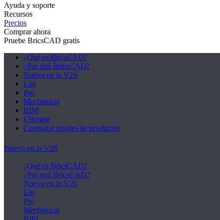
Ayuda y soporte
Recursos
Precios
Comprar ahora
Pruebe BricsCAD gratis
¿Qué es BricsCAD?
¿Por qué BricsCAD?
Nuevo en la V26
Lite
Pro
Mechanical
BIM
Ultimate
Comparar niveles de productos
Nuevo en la V26
¿Qué es BricsCAD?
¿Por qué BricsCAD?
Nuevo en la V26
Lite
Pro
Mechanical
BIM