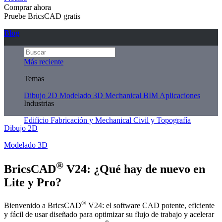
Comprar ahora
Pruebe BricsCAD gratis
Blog
Más reciente
Temas
Dibujo 2D
Modelado 3D
Mechanical
BIM
Aplicaciones
Industrias
Edificio
Fabricación y Mechanical
Civil y Topografía
Dibujo 2D
Modelado 3D
®
BricsCAD
V24: ¿Qué hay de nuevo en
Lite y Pro?
®
Bienvenido a BricsCAD
V24: el software CAD potente, eficiente
y fácil de usar diseñado para optimizar su flujo de trabajo y acelerar