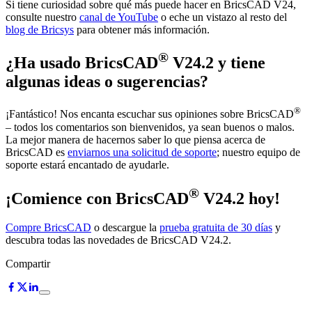
Si tiene curiosidad sobre qué más puede hacer en BricsCAD V24,
consulte nuestro
canal de YouTube
o eche un vistazo al resto del
blog de Bricsys
para obtener más información.
®
¿Ha usado BricsCAD
V24.2 y tiene
algunas ideas o sugerencias?
®
¡Fantástico! Nos encanta escuchar sus opiniones sobre BricsCAD
– todos los comentarios son bienvenidos, ya sean buenos o malos.
La mejor manera de hacernos saber lo que piensa acerca de
BricsCAD es
enviarnos una solicitud de soporte
; nuestro equipo de
soporte estará encantado de ayudarle.
®
¡Comience con BricsCAD
V24.2 hoy!
Compre BricsCAD
o descargue la
prueba gratuita de 30 días
y
descubra todas las novedades de BricsCAD V24.2.
Compartir