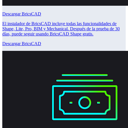
Descargar BricsCAD
El instalador de BricsCAD incluye todas las funcionalidades de
Shape, Lite, Pro, BIM y Mechanical. Después de la prueba de 30
días, puede seguir usando BricsCAD Shape gratis.
Descargar BricsCAD