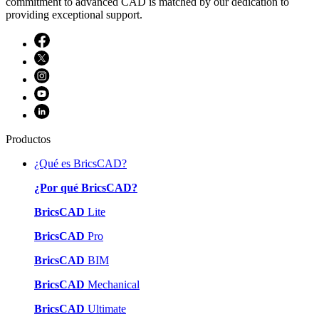
commitment to advanced CAD is matched by our dedication to
providing exceptional support.
Productos
¿Qué es BricsCAD?
¿Por qué BricsCAD?
BricsCAD
Lite
BricsCAD
Pro
BricsCAD
BIM
BricsCAD
Mechanical
BricsCAD
Ultimate