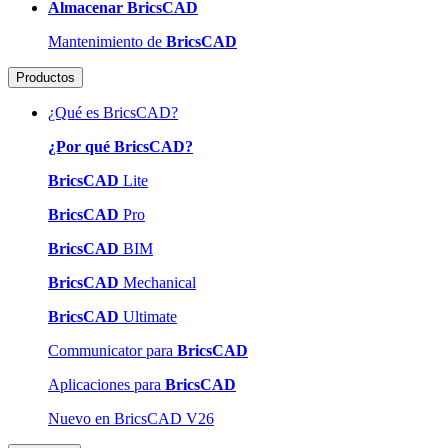
Almacenar BricsCAD
Mantenimiento de
BricsCAD
Productos
¿Qué es BricsCAD?
¿Por qué BricsCAD?
BricsCAD
Lite
BricsCAD
Pro
BricsCAD
BIM
BricsCAD
Mechanical
BricsCAD
Ultimate
Communicator para
BricsCAD
Aplicaciones para
BricsCAD
Nuevo en BricsCAD V26