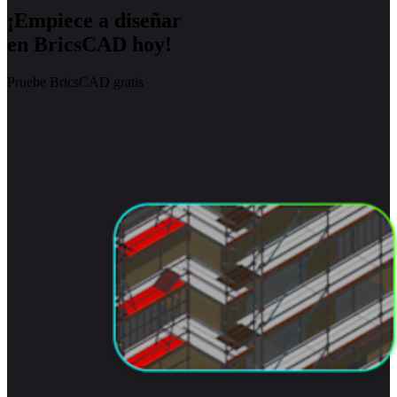
¡Empiece a diseñar
en BricsCAD hoy!
Pruebe BricsCAD gratis