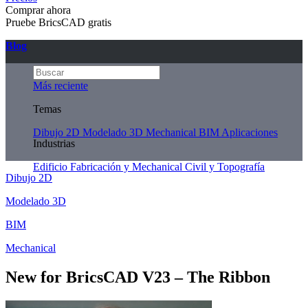
Comprar ahora
Pruebe BricsCAD gratis
Blog
Más reciente
Temas
Dibujo 2D
Modelado 3D
Mechanical
BIM
Aplicaciones
Industrias
Edificio
Fabricación y Mechanical
Civil y Topografía
Dibujo 2D
Modelado 3D
BIM
Mechanical
New for BricsCAD V23 – The Ribbon