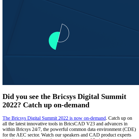
Did you see the Bricsys Digital Summit
2022? Catch up on-demand
The Bricsys Digital Summit 2022 is now on-demand
. Catch up on
all the latest innovative tools in BricsCAD V23 and advances in
within Bricsys 24/7, the powerful common data environment (CDE)
for the AEC sector. Watch our speakers and CAD product experts