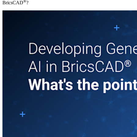
®
BricsCAD
?