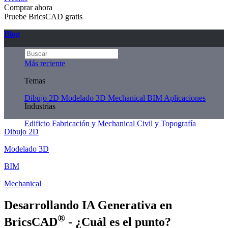
Comprar ahora
Pruebe BricsCAD gratis
Blog
Más reciente
Temas
Dibujo 2D
Modelado 3D
Mechanical
BIM
Aplicaciones
Industrias
Edificio
Fabricación y Mechanical
Civil y Topografía
Dibujo 2D
Modelado 3D
BIM
Mechanical
Desarrollando IA Generativa en
®
BricsCAD
- ¿Cuál es el punto?