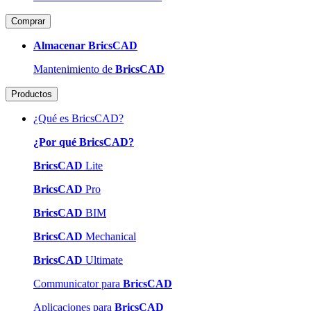
Comprar
Almacenar BricsCAD
Mantenimiento de
BricsCAD
Productos
¿Qué es BricsCAD?
¿Por qué BricsCAD?
BricsCAD
Lite
BricsCAD
Pro
BricsCAD
BIM
BricsCAD
Mechanical
BricsCAD
Ultimate
Communicator para
BricsCAD
Aplicaciones para
BricsCAD