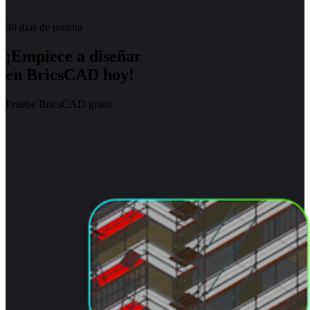
30 días de prueba
¡Empiece a diseñar
en BricsCAD hoy!
Pruebe BricsCAD gratis