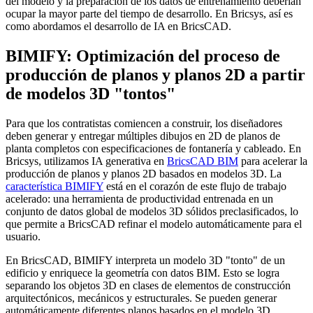
del modelo y la preparación de los datos de entrenamiento deberían
ocupar la mayor parte del tiempo de desarrollo. En Bricsys, así es
como abordamos el desarrollo de IA en BricsCAD.
BIMIFY: Optimización del proceso de
producción de planos y planos 2D a partir
de modelos 3D "tontos"
Para que los contratistas comiencen a construir, los diseñadores
deben generar y entregar múltiples dibujos en 2D de planos de
planta completos con especificaciones de fontanería y cableado. En
Bricsys, utilizamos IA generativa en
BricsCAD BIM
para acelerar la
producción de planos y planos 2D basados en modelos 3D. La
característica BIMIFY
está en el corazón de este flujo de trabajo
acelerado: una herramienta de productividad entrenada en un
conjunto de datos global de modelos 3D sólidos preclasificados, lo
que permite a BricsCAD refinar el modelo automáticamente para el
usuario.
En BricsCAD, BIMIFY interpreta un modelo 3D "tonto" de un
edificio y enriquece la geometría con datos BIM. Esto se logra
separando los objetos 3D en clases de elementos de construcción
arquitectónicos, mecánicos y estructurales. Se pueden generar
automáticamente diferentes planos basados en el modelo 3D