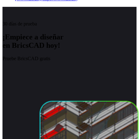
30 días de prueba
¡Empiece a diseñar
en BricsCAD hoy!
Pruebe BricsCAD gratis