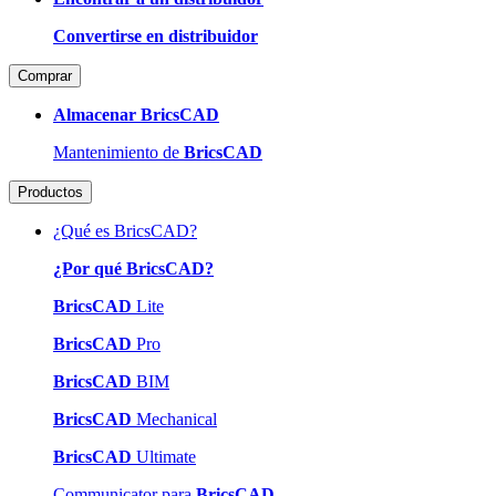
Convertirse en distribuidor
Comprar
Almacenar BricsCAD
Mantenimiento de
BricsCAD
Productos
¿Qué es BricsCAD?
¿Por qué BricsCAD?
BricsCAD
Lite
BricsCAD
Pro
BricsCAD
BIM
BricsCAD
Mechanical
BricsCAD
Ultimate
Communicator para
BricsCAD