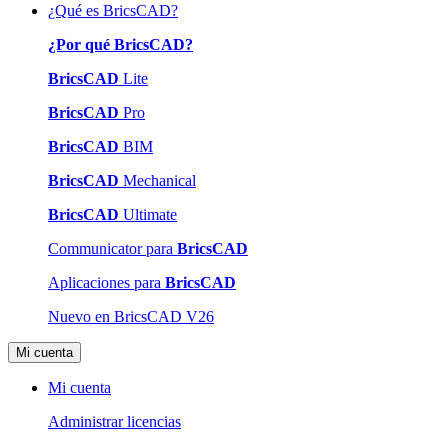
¿Qué es BricsCAD?
¿Por qué BricsCAD?
BricsCAD
Lite
BricsCAD
Pro
BricsCAD
BIM
BricsCAD
Mechanical
BricsCAD
Ultimate
Communicator para
BricsCAD
Aplicaciones para
BricsCAD
Nuevo en BricsCAD V26
Mi cuenta
Mi cuenta
Administrar licencias