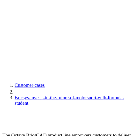
Customer-cases
Bricsys-invests-in-the-future-of-motorsport-with-formula-
student
The Octave BricsCAD product line empowers customers to deliver