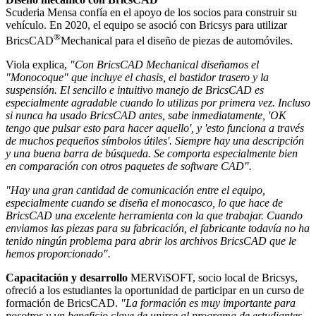
Scuderia Mensa confía en el apoyo de los socios para construir su
vehículo. En 2020, el equipo se asoció con Bricsys para utilizar
®
BricsCAD
Mechanical para el diseño de piezas de automóviles.
Viola explica,
"Con BricsCAD Mechanical diseñamos el
"Monocoque" que incluye el chasis, el bastidor trasero y la
suspensión. El sencillo e intuitivo manejo de BricsCAD es
especialmente agradable cuando lo utilizas por primera vez. Incluso
si nunca ha usado BricsCAD antes, sabe inmediatamente, 'OK
tengo que pulsar esto para hacer aquello', y 'esto funciona a través
de muchos pequeños símbolos útiles'. Siempre hay una descripción
y una buena barra de búsqueda. Se comporta especialmente bien
en comparación con otros paquetes de software CAD".
"Hay una gran cantidad de comunicación entre el equipo,
especialmente cuando se diseña el monocasco, lo que hace de
BricsCAD una excelente herramienta con la que trabajar. Cuando
enviamos las piezas para su fabricación, el fabricante todavía no ha
tenido ningún problema para abrir los archivos BricsCAD que le
hemos proporcionado".
Capacitación y desarrollo
MERViSOFT, socio local de Bricsys,
ofreció a los estudiantes la oportunidad de participar en un curso de
formación de BricsCAD.
"La formación es muy importante para
nosotros y un beneficio clave de unirse al programa de estudiantes