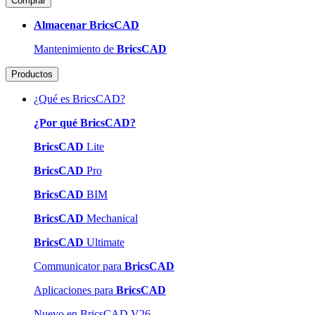
Comprar
Almacenar BricsCAD
Mantenimiento de
BricsCAD
Productos
¿Qué es BricsCAD?
¿Por qué BricsCAD?
BricsCAD
Lite
BricsCAD
Pro
BricsCAD
BIM
BricsCAD
Mechanical
BricsCAD
Ultimate
Communicator para
BricsCAD
Aplicaciones para
BricsCAD
Nuevo en BricsCAD V26