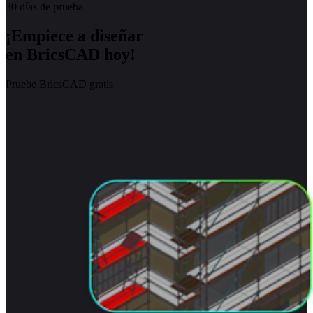
30 días de prueba
¡Empiece a diseñar
en BricsCAD hoy!
Pruebe BricsCAD gratis