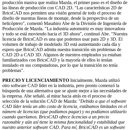
producción masiva que realiza Mazda, el primer paso es el diseño de
las líneas de producción con CAD 2D. "Las características 2D de
BricsCAD nos permiten una visión general de todo el proceso de
diseño de nuestras líneas de montaje, desde la perspectiva de un
helicóptero", comentó Masahiro Abe de la División de Ingeniería de
Producción de Mazda. "La industria automotriz es muy innovadora
y todo se está moviendo hacia el 3D ahora", continuó Abe. "Nuestra
licencia de BricsCAD es una que podemos usar para 2D y 3D. El
volumen de trabajo de modelado 3D está aumentando cada día y
espero que BricsCAD admita nuestra transición sin problemas de
CAD 2D a CAD 3D. Algunos de nuestros empleados ya estaban
familiarizados con BricsCAD y la mayoría de ellos lo tenían
instalado en sus computadoras, por lo que la transición no tenía
problemas".
PRECIO Y LICENCIAMIENTO
Inicialmente, Mazda utilizó
otro software CAD líder en la industria, pero pronto comenzó la
búsqueda de una alternativa que se ajuste mejor a las necesidades de
la empresa. Abe señaló, al mirar hacia atrás en el proceso de
selección de la solución CAD de Mazda:
"Debido a que el software
CAD líder tenía un alto costo de licencia, estábamos limitados en el
número de licencias (que podíamos pagar) y no podíamos utilizarlo
cuando queríamos. BricsCAD ofrece licencias a un precio
razonable y aún así tiene la misma funcionalidad y estabilidad que
nuestro anterior software CAD. Para mí, BricsCAD es un software