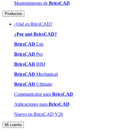
Mantenimiento de
BricsCAD
Productos
¿Qué es BricsCAD?
¿Por qué BricsCAD?
BricsCAD
Lite
BricsCAD
Pro
BricsCAD
BIM
BricsCAD
Mechanical
BricsCAD
Ultimate
Communicator para
BricsCAD
Aplicaciones para
BricsCAD
Nuevo en BricsCAD V26
Mi cuenta