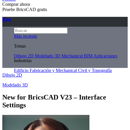
Comprar ahora
Pruebe BricsCAD gratis
Blog
Más reciente
Temas
Dibujo 2D
Modelado 3D
Mechanical
BIM
Aplicaciones
Industrias
Edificio
Fabricación y Mechanical
Civil y Topografía
Dibujo 2D
Modelado 3D
New for BricsCAD V23 – Interface
Settings