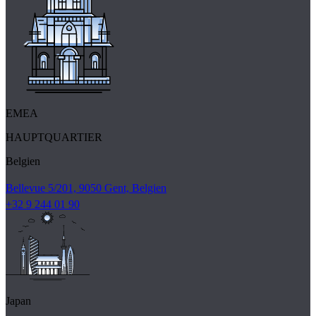
EMEA
HAUPTQUARTIER
Belgien
Bellevue 5/201, 9050 Gent, Belgien
+32 9 244 01 90
Japan