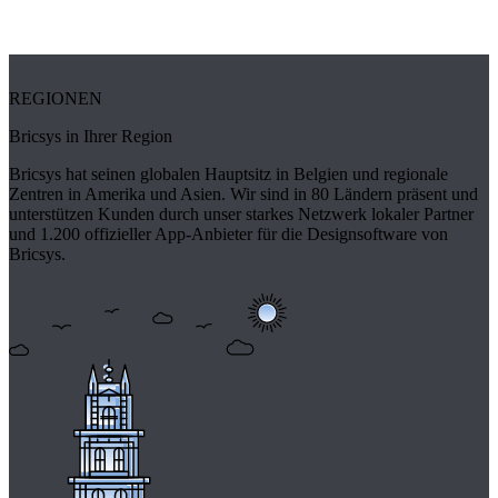
REGIONEN
Bricsys in Ihrer Region
Bricsys hat seinen globalen Hauptsitz in Belgien und regionale
Zentren in Amerika und Asien. Wir sind in 80 Ländern präsent und
unterstützen Kunden durch unser starkes Netzwerk lokaler Partner
und 1.200 offizieller App-Anbieter für die Designsoftware von
Bricsys.