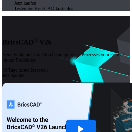
Jetzt kaufen
Testen Sie BricsCAD kostenlos
®
BricsCAD
V26
Neue Funktionen zur Beschleunigung des Prozesses vom Entwurf
bis zur Produktion
30 Tage kostenlos testen
Jetzt kaufen