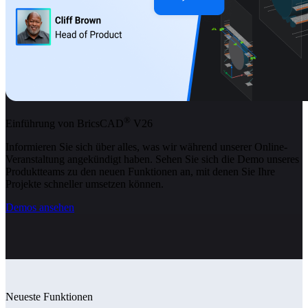
®
Einführung von BricsCAD
V26
Informieren Sie sich über alles, was wir während unserer Online-
Veranstaltung angekündigt haben. Sehen Sie sich die Demo unseres
Produktteams zu den neuen Funktionen an, mit denen Sie Ihre
Projekte schneller umsetzen können.
Demos ansehen
Neueste Funktionen